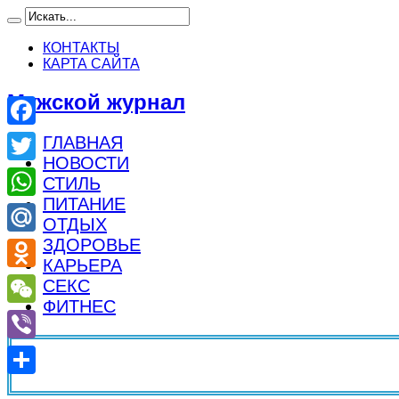
КОНТАКТЫ
КАРТА САЙТА
Мужской журнал
Facebook
ГЛАВНАЯ
НОВОСТИ
Twitter
СТИЛЬ
ПИТАНИЕ
WhatsApp
ОТДЫХ
ЗДОРОВЬЕ
Mail.Ru
КАРЬЕРА
Odnoklassniki
СЕКС
ФИТНЕС
WeChat
Viber
Отправить