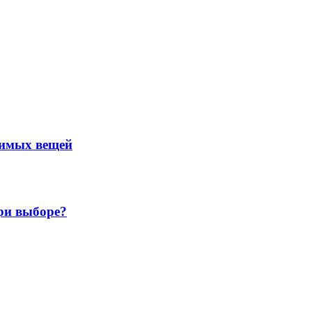
нимых вещей
ри выборе?