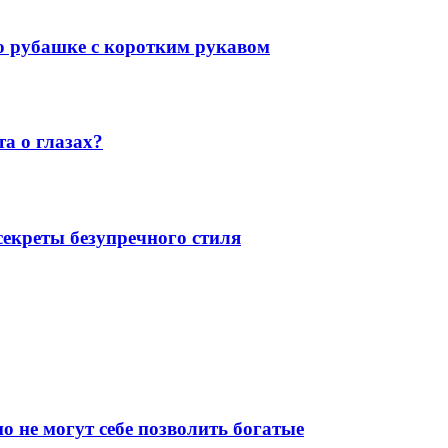
 о рубашке с коротким рукавом
а о глазах?
екреты безупречного стиля
о не могут себе позволить богатые