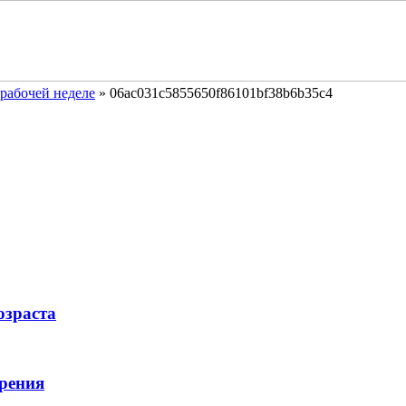
рабочей неделе
»
06ac031c5855650f86101bf38b6b35c4
озраста
рения