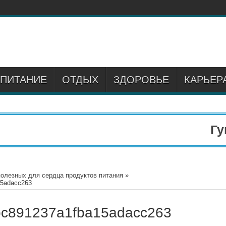
ПИТАНИЕ
ОТДЫХ
ЗДОРОВЬЕ
КАРЬЕР
Гум
полезных для сердца продуктов питания
»
15adacc263
c891237a1fba15adacc263