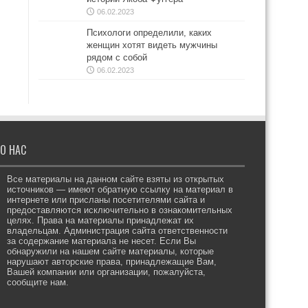
06.02.2023
Психологи определили, каких
женщин хотят видеть мужчины
рядом с собой
06.02.2023
О НАС
Все материалы на данном сайте взяты из открытых
источников — имеют обратную ссылку на материал в
интернете или присланы посетителями сайта и
предоставляются исключительно в ознакомительных
целях. Права на материалы принадлежат их
владельцам. Администрация сайта ответственности
за содержание материала не несет. Если Вы
обнаружили на нашем сайте материалы, которые
нарушают авторские права, принадлежащие Вам,
Вашей компании или организации, пожалуйста,
сообщите нам.