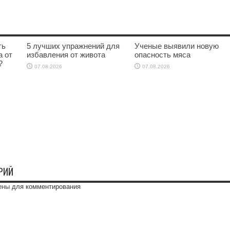
ть
5 лучших упражнений для
Ученые выявили новую
а от
избавления от живота
опасность мяса
?
07.08.2026
07.08.2026
РИЙ
ены
для комментирования