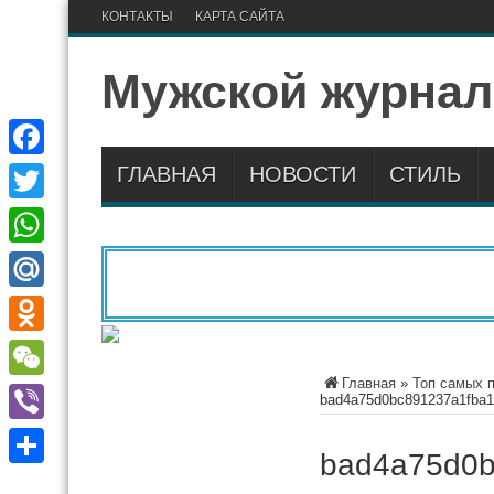
КОНТАКТЫ
КАРТА САЙТА
Мужской журнал
ГЛАВНАЯ
НОВОСТИ
СТИЛЬ
Facebook
Twitter
WhatsApp
Mail.Ru
Odnoklassniki
Главная
»
Топ самых 
WeChat
bad4a75d0bc891237a1fba
Viber
bad4a75d0b
Отправить