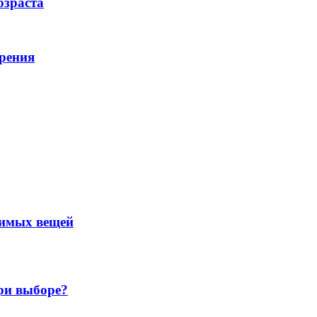
озраста
рения
нимых вещей
ри выборе?