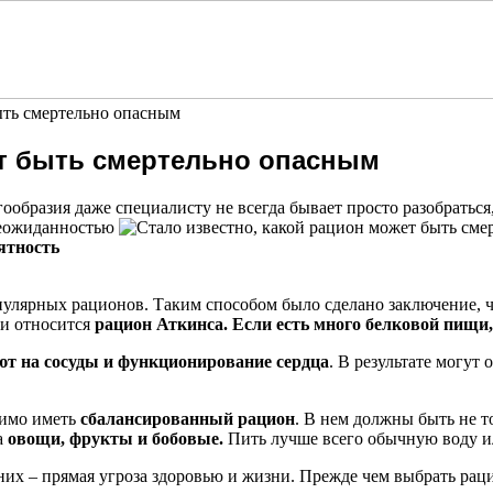
ыть смертельно опасным
ет быть смертельно опасным
ообразия даже специалисту не всегда бывает просто разобратьс
 неожиданностью
ятность
улярных рационов. Таким способом было сделано заключение, ч
ти относится
рацион Аткинса
.
Если есть много белковой пищи,
ют на сосуды и функционирование сердца
. В результате могут
димо иметь
с
балансированный
рацион
. В нем должны быть не т
а
овощи, фрукты и бобовые.
Пить лучше всего обычную воду ил
 них – прямая угроза здоровью и жизни. Прежде чем выбрать ра