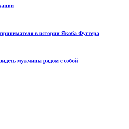
кации
едпринимателя в истории Якоба Фуггера
видеть мужчины рядом с собой