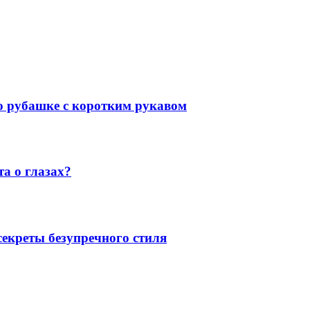
 о рубашке с коротким рукавом
а о глазах?
екреты безупречного стиля