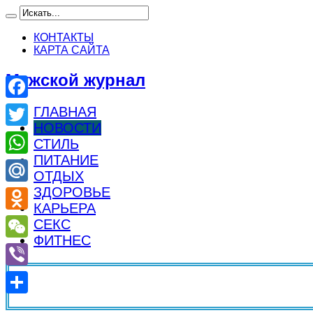
КОНТАКТЫ
КАРТА САЙТА
Мужской журнал
Facebook
ГЛАВНАЯ
НОВОСТИ
Twitter
СТИЛЬ
ПИТАНИЕ
WhatsApp
ОТДЫХ
ЗДОРОВЬЕ
Mail.Ru
КАРЬЕРА
Odnoklassniki
СЕКС
ФИТНЕС
WeChat
Viber
Отправить