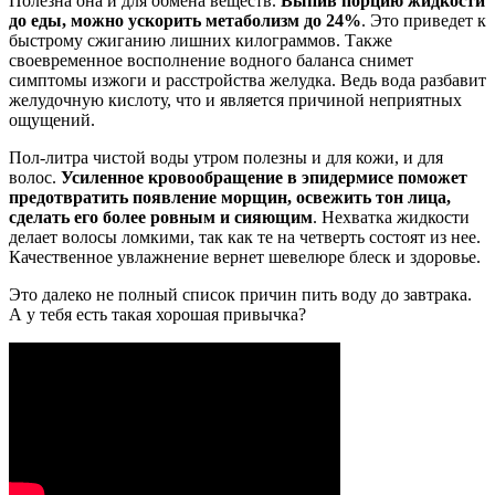
Полезна она и для обмена веществ.
Выпив порцию жидкости
до еды, можно ускорить метаболизм до 24%
. Это приведет к
быстрому сжиганию лишних килограммов. Также
своевременное восполнение водного баланса снимет
симптомы изжоги и расстройства желудка. Ведь вода разбавит
желудочную кислоту, что и является причиной неприятных
ощущений.
Пол-литра чистой воды утром полезны и для кожи, и для
волос.
Усиленное кровообращение в эпидермисе поможет
предотвратить появление морщин, освежить тон лица,
сделать его более ровным и сияющим
. Нехватка жидкости
делает волосы ломкими, так как те на четверть состоят из нее.
Качественное увлажнение вернет шевелюре блеск и здоровье.
Это далеко не полный список причин пить воду до завтрака.
А у тебя есть такая хорошая привычка?