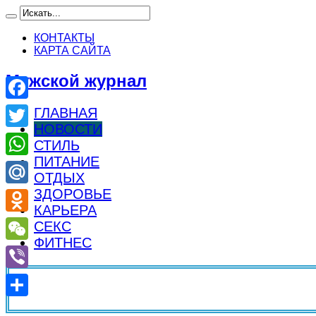
КОНТАКТЫ
КАРТА САЙТА
Мужской журнал
Facebook
ГЛАВНАЯ
НОВОСТИ
Twitter
СТИЛЬ
ПИТАНИЕ
WhatsApp
ОТДЫХ
ЗДОРОВЬЕ
Mail.Ru
КАРЬЕРА
Odnoklassniki
СЕКС
ФИТНЕС
WeChat
Viber
Отправить