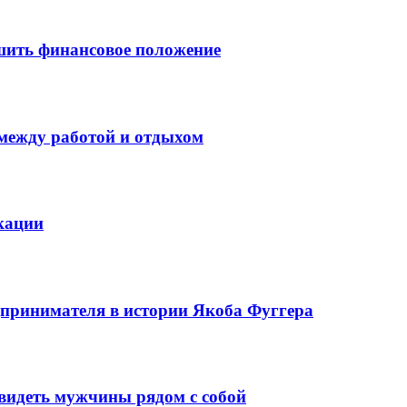
шить финансовое положение
 между работой и отдыхом
кации
едпринимателя в истории Якоба Фуггера
видеть мужчины рядом с собой