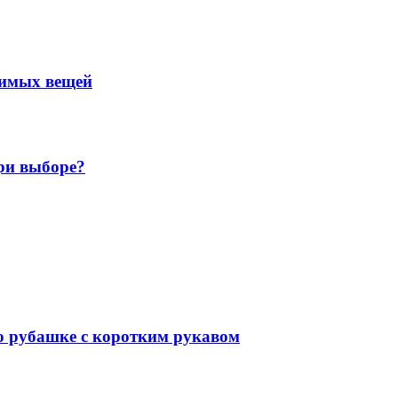
нимых вещей
ри выборе?
 о рубашке с коротким рукавом