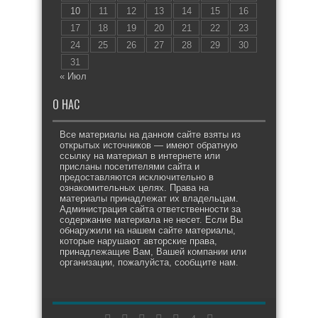
10
11
12
13
14
15
16
17
18
19
20
21
22
23
24
25
26
27
28
29
30
31
« Июл
О НАС
Все материалы на данном сайте взяты из
открытых источников — имеют обратную
ссылку на материал в интернете или
присланы посетителями сайта и
предоставляются исключительно в
ознакомительных целях. Права на
материалы принадлежат их владельцам.
Администрация сайта ответственности за
содержание материала не несет. Если Вы
обнаружили на нашем сайте материалы,
которые нарушают авторские права,
принадлежащие Вам, Вашей компании или
организации, пожалуйста, сообщите нам.