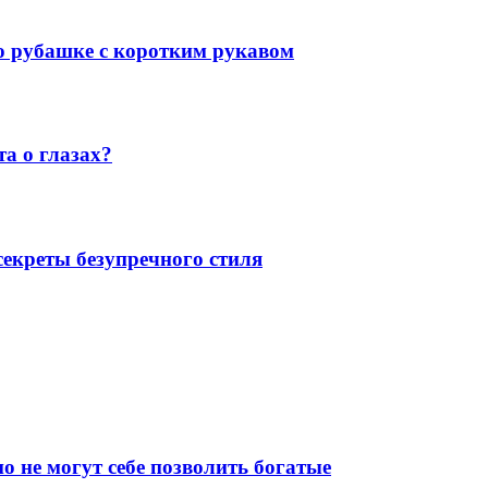
 о рубашке с коротким рукавом
а о глазах?
екреты безупречного стиля
о не могут себе позволить богатые