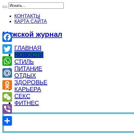
КОНТАКТЫ
КАРТА САЙТА
Мужской журнал
Facebook
ГЛАВНАЯ
НОВОСТИ
Twitter
СТИЛЬ
ПИТАНИЕ
WhatsApp
ОТДЫХ
ЗДОРОВЬЕ
Mail.Ru
КАРЬЕРА
Odnoklassniki
СЕКС
ФИТНЕС
WeChat
Viber
Отправить