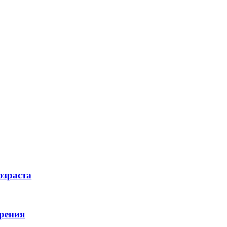
озраста
рения