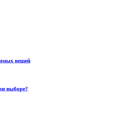
нимых вещей
ри выборе?