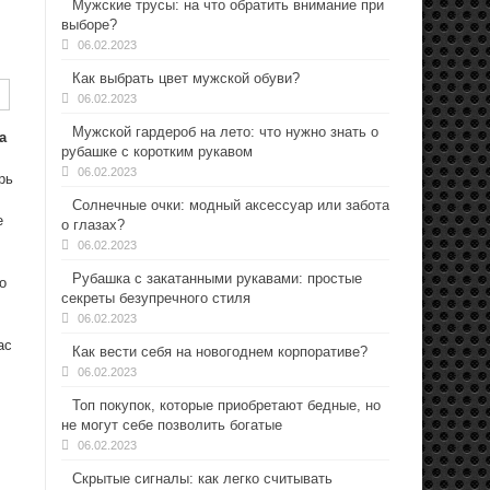
Мужские трусы: на что обратить внимание при
выборе?
06.02.2023
Как выбрать цвет мужской обуви?
06.02.2023
Мужской гардероб на лето: что нужно знать о
а
рубашке с коротким рукавом
06.02.2023
рь
Солнечные очки: модный аксессуар или забота
е
о глазах?
06.02.2023
Рубашка с закатанными рукавами: простые
о
секреты безупречного стиля
06.02.2023
ас
Как вести себя на новогоднем корпоративе?
06.02.2023
Топ покупок, которые приобретают бедные, но
не могут себе позволить богатые
06.02.2023
Скрытые сигналы: как легко считывать