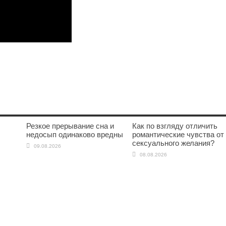
Резкое прерывание сна и
Как по взгляду отличить
недосып одинаково вредны
романтические чувства от
сексуального желания?
09.08.2026
08.08.2026