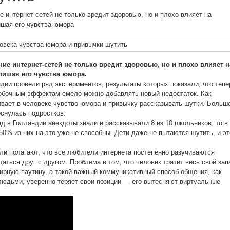
 интернет-сетей не только вредит здоровью, но и плохо влияет на
ишая его
чувства юмора
е интернет-сетей не только вредит здоровью, но и плохо влияет н
 лишая его
чувства юмора.
дии провели ряд экспериментов, результаты которых показали, что тепе
обочным эффектам смело можно добавлять новый недостаток. Как
ивает в человеке чувство юмора и привычку рассказывать шутки. Больш
оснулась подростков.
д в Голландии анекдоты знали и рассказывали 8 из 10 школьников, то в
0% из них на это уже не способны. Дети даже не пытаются шутить, и эт
и полагают, что все любители интернета постепенно разучиваются
аться друг с другом. Проблема в том, что человек тратит весь свой зап
ирную паутину, а такой важный коммуникативный способ общения, как
юдьми, уверенно теряет свои позиции — его вытесняют виртуальные