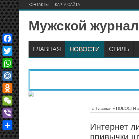
КОНТАКТЫ
КАРТА САЙТА
Мужской журнал
ГЛАВНАЯ
НОВОСТИ
СТИЛЬ
Facebook
Twitter
WhatsApp
Mail.Ru
Odnoklassniki
Главная
»
НОВОСТИ
WeChat
Viber
Интернет л
привычки ш
Отправить