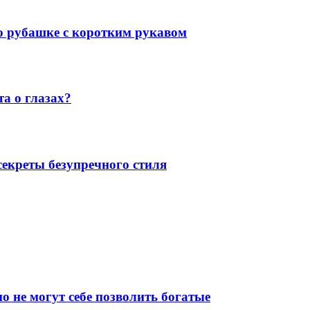
 о рубашке с коротким рукавом
а о глазах?
екреты безупречного стиля
о не могут себе позволить богатые