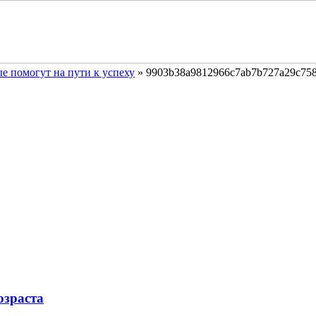
е помогут на пути к успеху
»
9903b38a9812966c7ab7b727a29c75
озраста