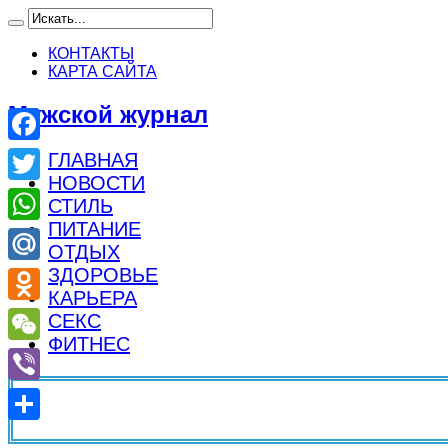
КОНТАКТЫ
КАРТА САЙТА
Мужской журнал
Facebook
ГЛАВНАЯ
НОВОСТИ
Twitter
СТИЛЬ
ПИТАНИЕ
WhatsApp
ОТДЫХ
ЗДОРОВЬЕ
Mail.Ru
КАРЬЕРА
Odnoklassniki
СЕКС
ФИТНЕС
WeChat
Viber
Отправить