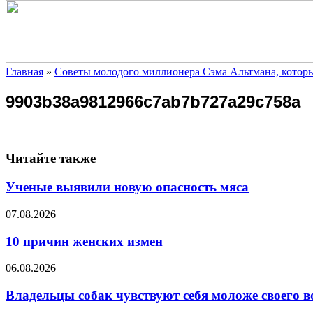
Главная
»
Советы молодого миллионера Сэма Альтмана, которы
9903b38a9812966c7ab7b727a29c758a
Читайте также
Ученые выявили новую опасность мяса
07.08.2026
10 причин женских измен
06.08.2026
Владельцы собак чувствуют себя моложе своего в