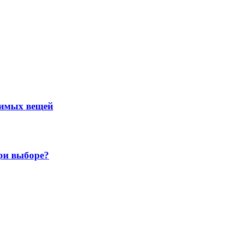
нимых вещей
ри выборе?