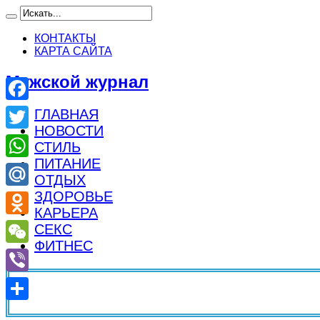
КОНТАКТЫ
КАРТА САЙТА
Мужской журнал
Facebook
ГЛАВНАЯ
НОВОСТИ
Twitter
СТИЛЬ
ПИТАНИЕ
WhatsApp
ОТДЫХ
ЗДОРОВЬЕ
Mail.Ru
КАРЬЕРА
Odnoklassniki
СЕКС
ФИТНЕС
WeChat
Viber
Отправить