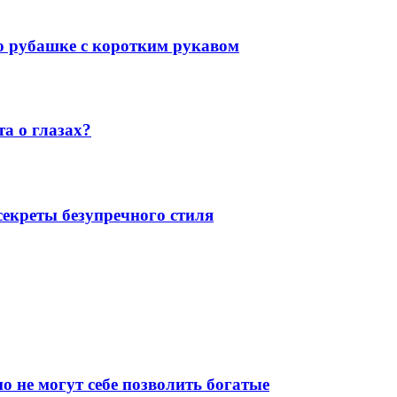
 о рубашке с коротким рукавом
а о глазах?
екреты безупречного стиля
о не могут себе позволить богатые