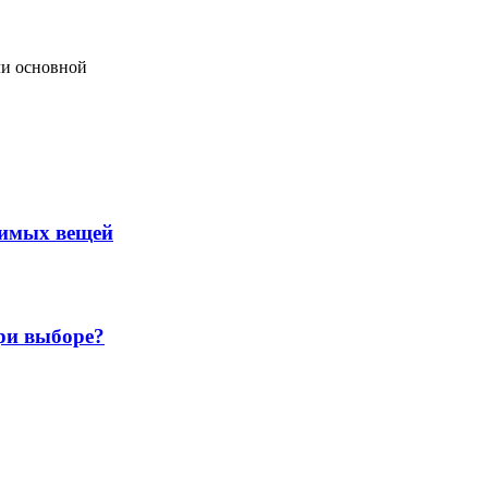
ли основной
нимых вещей
ри выборе?