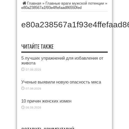
Главная
»
Главные враги мужской потенции
»
e80a238567a1f93e4ffefaad86550fed
e80a238567a1f93e4ffefaad8
ЧИТАЙТЕ ТАКЖЕ
5 лучших упражнений для избавления от
живота
07.08.2026
Ученые выявили новую опасность мяса
07.08.2026
10 причин женских измен
06.08.2026