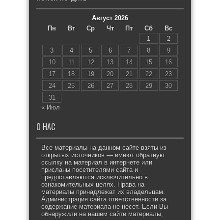
Август 2026
Пн
Вт
Ср
Чт
Пт
Сб
Вс
1
2
3
4
5
6
7
8
9
10
11
12
13
14
15
16
17
18
19
20
21
22
23
24
25
26
27
28
29
30
31
« Июл
О НАС
Все материалы на данном сайте взяты из
открытых источников — имеют обратную
ссылку на материал в интернете или
присланы посетителями сайта и
предоставляются исключительно в
ознакомительных целях. Права на
материалы принадлежат их владельцам.
Администрация сайта ответственности за
содержание материала не несет. Если Вы
обнаружили на нашем сайте материалы,