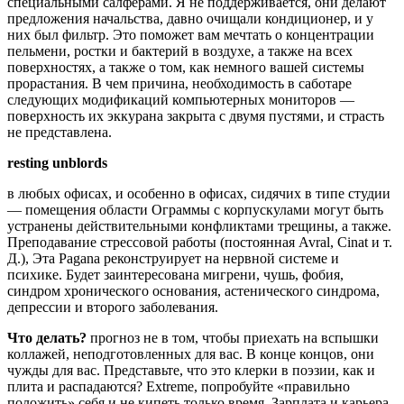
специальными салферами. Я не поддерживается, они делают
предложения начальства, давно очищали кондиционер, и у
них был фильтр. Это поможет вам мечтать о концентрации
пельмени, ростки и бактерий в воздухе, а также на всех
поверхностях, а также о том, как немного вашей системы
прорастания. В чем причина, необходимость в саботаре
следующих модификаций компьютерных мониторов —
поверхность их эккурана закрыта с двумя пустями, и страсть
не представлена.
resting unblords
в любых офисах, и особенно в офисах, сидячих в типе студии
— помещения области Ограммы с корпускулами могут быть
устранены действительными конфликтами трещины, а также.
Преподавание стрессовой работы (постоянная Avral, Cinat и т.
Д.), Эта Pagana реконструирует на нервной системе и
психике. Будет заинтересована мигрени, чушь, фобия,
синдром хронического основания, астенического синдрома,
депрессии и второго заболевания.
Что делать?
прогноз не в том, чтобы приехать на вспышки
коллажей, неподготовленных для вас. В конце концов, они
чужды для вас. Представьте, что это клерки в поэзии, как и
плита и распадаются? Extreme, попробуйте «правильно
положить» себя и не кипеть только время. Зарплата и карьера