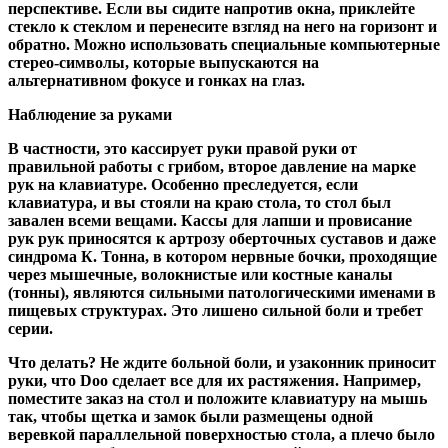
перспективе. Если вы сидите напротив окна, приклейте
стекло к стеклом и перенесите взгляд на него на горизонт и
обратно. Можно использовать специальные компьютерные
стерео-символы, которые выпускаются на
альтернативном фокусе и гонках на глаз.
Наблюдение за руками
В частности, это кассирует руки правой руки от
правильной работы с грибом, второе давление на марке
рук на клавиатуре. Особенно преследуется, если
клавиатура, и вы стояли на краю стола, то стол был
завален всеми вещами. Кассы для лапши и провисание
рук рук приносятся к артрозу оберточных суставов и даже
синдрома К. Тонна, в котором нервные бочки, проходящие
через мышечные, волокнистые или костные каналы
(тонны), являются сильными патологическими именами в
пищевых структурах. Это лишено сильной боли и требет
серии.
Что делать?
Не ждите больной боли, и узаконник приносит
руки, что Doo сделает все для их растяжения. Например,
поместите заказ на стол и положите клавиатуру на мышь
так, чтобы щетка и замок были размещены одной
веревкой параллельной поверхностью стола, а плечо было