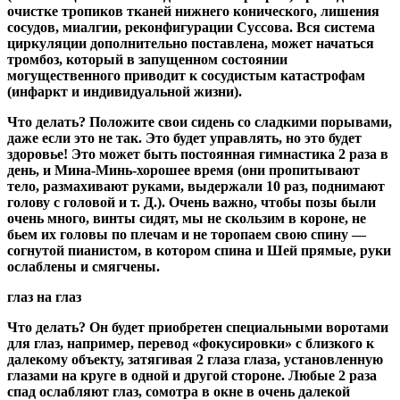
очистке тропиков тканей нижнего конического, лишения
сосудов, миалгии, реконфигурации Суссова. Вся система
циркуляции дополнительно поставлена, может начаться
тромбоз, который в запущенном состоянии
могущественного приводит к сосудистым катастрофам
(инфаркт и индивидуальной жизни).
Что делать?
Положите свои сидень со сладкими порывами,
даже если это не так. Это будет управлять, но это будет
здоровье! Это может быть постоянная гимнастика 2 раза в
день, и Мина-Минь-хорошее время (они пропитывают
тело, размахивают руками, выдержали 10 раз, поднимают
голову с головой и т. Д.). Очень важно, чтобы позы были
очень много, винты сидят, мы не скользим в короне, не
бьем их головы по плечам и не торопаем свою спину —
согнутой пианистом, в котором спина и Шей прямые, руки
ослаблены и смягчены.
глаз на глаз
Что делать?
Он будет приобретен специальными воротами
для глаз, например, перевод «фокусировки» с близкого к
далекому объекту, затягивая 2 глаза глаза, установленную
глазами на круге в одной и другой стороне. Любые 2 раза
спад ослабляют глаз, сомотра в окне в очень далекой