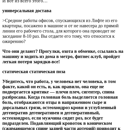
И вот из всего этого…
универсальная достава
>Средние работы офисов, спускающихся из Лифте из его
квартиры, посажено в машине и от не навесера до прямой
линии его рабочего стола, для которого она проводит не
заседание 8-10 раз. Вы отдаете его тому, что относится к
ожирению?
Что они делают? Прогулки, охота в обменке, ссылаясь на
машину и ходить из дома в метро, ​​фитнес-клуб, пройдет
легкая потеря зарядки-все!
статическая статическая поза
Убедитесь, что работа, у человека нет человека, в том
факте, какой он есть, и, как правило, она еще не
подвергается критике — плечи плеч, сигентер, спина
разбросана. Когда головная боль выделяется головная
боль, отображаются отцы в напряженном сыре и
дорсальных грязи, остеохондроз крови и углубленный
дегенератив дегенеративен и дегенеративный,
остеохондроз, если мужчина сидит роз, все будет
подразделен. Подавляющий кровоток в коническом
(сжимающемся спине задней части артерий) приводит к