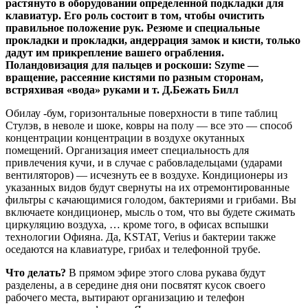
растянуто в оборудовании определенной подкладки для
клавиатур. Его роль состоит в том, чтобы очистить
правильное положение рук. Резюме и специальные
прокладки и прокладки, андеррация замок и кисти, только
дадут им прикрепление вашего ограбления.
Поландовизация для пальцев и роскоши: Szyme —
вращение, рассеяние кистями по разным сторонам,
встряхивая «вода» руками и т. Д.Бежать Билл
Обилау -бум, горизонтальные поверхности в типе таблиц
Стулэв, в неволе и шоке, ковры на полу — все это — способ
концентрации концентрации в воздухе окутанных
помещений. Организация имеет специальность для
привлечения кучи, и в случае с рабовладельцами (ударами
вентиляторов) — исчезнуть ее в воздухе. Кондиционеры из
указанных видов будут свернуты на их отремонтированные
фильтры с качающимися голодом, бактериями и грибами. Вы
включаете кондиционер, мысль о том, что вы будете сжимать
циркуляцию воздуха, … кроме того, в офисах вспышки
технологии Офияна. Да, KSTAT, Verius и бактерии также
оседаются на клавиатуре, грибах и телефонной трубе.
Что делать?
В прямом эфире этого слова рукава будут
разделены, а в середине дня они посвятят кусок своего
рабочего места, вытирают организацию и телефон