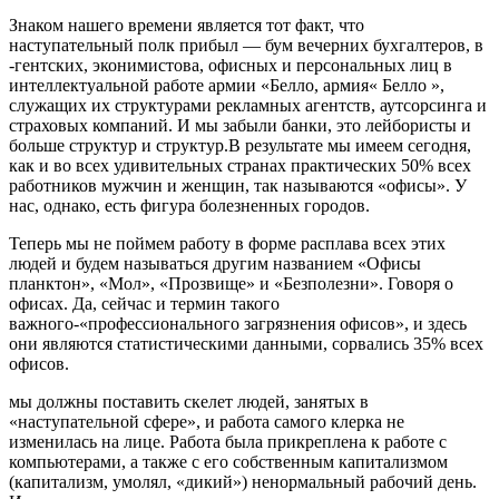
Знаком нашего времени является тот факт, что
наступательный полк прибыл — бум вечерних бухгалтеров, в
-гентских, эконимистова, офисных и персональных лиц в
интеллектуальной работе армии «Белло, армия« Белло »,
служащих их структурами рекламных агентств, аутсорсинга и
страховых компаний. И мы забыли банки, это лейбористы и
больше структур и структур.В результате мы имеем сегодня,
как и во всех удивительных странах практических 50% всех
работников мужчин и женщин, так называются «офисы». У
нас, однако, есть фигура болезненных городов.
Теперь мы не поймем работу в форме расплава всех этих
людей и будем называться другим названием «Офисы
планктон», «Мол», «Прозвище» и «Безполезни». Говоря о
офисах. Да, сейчас и термин такого
важного-«профессионального загрязнения офисов», и здесь
они являются статистическими данными, сорвались 35% всех
офисов.
мы должны поставить скелет людей, занятых в
«наступательной сфере», и работа самого клерка не
изменилась на лице. Работа была прикреплена к работе с
компьютерами, а также с его собственным капитализмом
(капитализм, умолял, «дикий») ненормальный рабочий день.