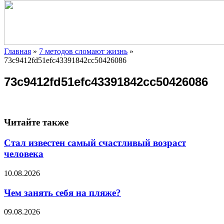
Главная
»
7 методов сломают жизнь
»
73c9412fd51efc43391842cc50426086
73c9412fd51efc43391842cc50426086
Читайте также
Стал известен самый счастливый возраст
человека
10.08.2026
Чем занять себя на пляже?
09.08.2026