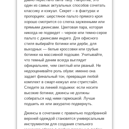
один из самых актуальных способов сочетать
классику и кэжуал. Секрет – в фактурах и
пропорциях: шерстяное пальто прямого кроя
хорошо смотрится со слегка зауженными или
прямыми джинсами. Цветовая пара, которая
никогда не подведет – черное или темно-серое
пальто с джинсами индиго. Для офисного
стиля выбирайте ботинки или дерби, для
выходных — белые кроссовки или грубые
ботинки на массивной подошве. Учитывайте,
что темный деним всегда выглядит
официальнее, чем светлый или рваный. Не
недооценивайте роль обуви: именно она
задает финальный тон, превращая любой
комплект в смарт-кежуал или стритстайл.
Следите за линией лодыжки: если носите
высокие ботинки, джинсы не должны
собираться над ними гармошкой. Лучше
подшить их или аккуратно подвернуть.
Джинсы в сочетании с правильно подобранной
верхней одеждой становятся универсальным
инструментом для создания стильного