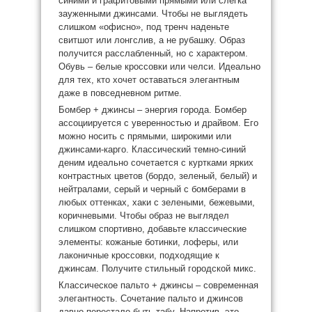
синими и графитовыми прямыми или слегка
зауженными джинсами. Чтобы не выглядеть
слишком «офисно», под тренч наденьте
свитшот или лонгслив, а не рубашку. Образ
получится расслабленный, но с характером.
Обувь – белые кроссовки или челси. Идеально
для тех, кто хочет оставаться элегантным
даже в повседневном ритме.
Бомбер + джинсы – энергия города. Бомбер
ассоциируется с уверенностью и драйвом. Его
можно носить с прямыми, широкими или
джинсами-карго. Классический темно-синий
деним идеально сочетается с куртками ярких
контрастных цветов (бордо, зеленый, белый) и
нейтралами, серый и черный с бомберами в
любых оттенках, хаки с зелеными, бежевыми,
коричневыми. Чтобы образ не выглядел
слишком спортивно, добавьте классические
элементы: кожаные ботинки, лоферы, или
лаконичные кроссовки, подходящие к
джинсам. Получите стильный городской микс.
Классическое пальто + джинсы – современная
элегантность. Сочетание пальто и джинсов
давно перестало быть табу. Напротив, это