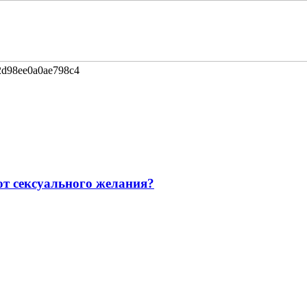
2d98ee0a0ae798c4
от сексуального желания?