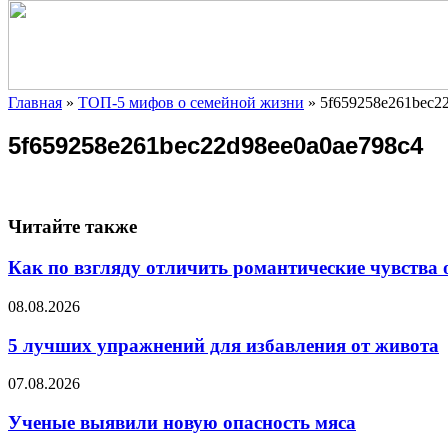
Главная
»
ТОП-5 мифов о семейной жизни
»
5f659258e261bec2
5f659258e261bec22d98ee0a0ae798c4
Читайте также
Как по взгляду отличить романтические чувства 
08.08.2026
5 лучших упражнений для избавления от живота
07.08.2026
Ученые выявили новую опасность мяса