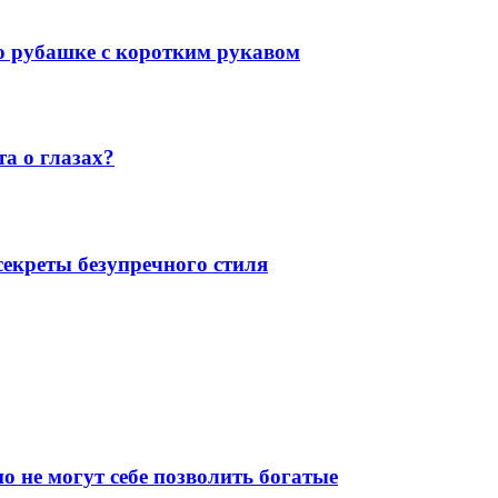
 о рубашке с коротким рукавом
а о глазах?
екреты безупречного стиля
о не могут себе позволить богатые