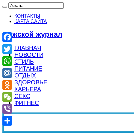
КОНТАКТЫ
КАРТА САЙТА
Мужской журнал
Facebook
ГЛАВНАЯ
НОВОСТИ
Twitter
СТИЛЬ
ПИТАНИЕ
WhatsApp
ОТДЫХ
ЗДОРОВЬЕ
Mail.Ru
КАРЬЕРА
Odnoklassniki
СЕКС
ФИТНЕС
WeChat
Viber
Отправить