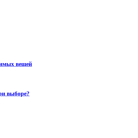
нимых вещей
ри выборе?