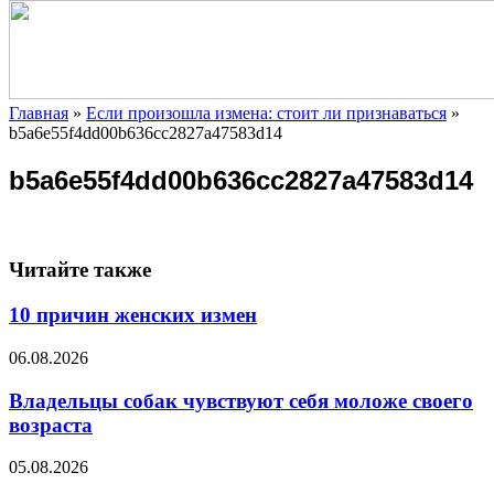
Главная
»
Если произошла измена: стоит ли признаваться
»
b5a6e55f4dd00b636cc2827a47583d14
b5a6e55f4dd00b636cc2827a47583d14
Читайте также
10 причин женских измен
06.08.2026
Владельцы собак чувствуют себя моложе своего
возраста
05.08.2026