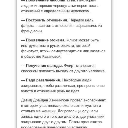
— Проявление любопытства.
Некоторым
людям интересно «прощупать» вероятность
отношений с определенным человеком.
— Построить отношения.
Нередко цель
флирта – завязать отношения, вырвавшись из
френд-зоны.
— Проявление эгоизма.
Флирт может быть
инструментом в руках эгоиста, который
флиртует, чтобы самоутвердиться или казаться
в обществе Казановой.
— Получение выгоды.
Флирт становится
способом получить выгоду от другого человека.
— Ради развлечения.
Некоторые люди
заигрывают, чтобы развлечься, про проявление
чувств и отношения речь не идет.
Дэвид Драйден Хеннингсен провел эксперимент,
в котором участвовало около сотни мужчин и
столько же женщин. Добровольцы слушали
запись одного и того же диалога, где участники
заигрывали друг с другом. Потом организатор
исследования предложил участникам