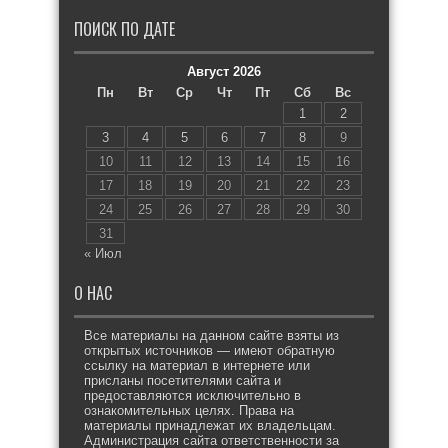
ПОИСК ПО ДАТЕ
Август 2026
Пн
Вт
Ср
Чт
Пт
Сб
Вс
1
2
3
4
5
6
7
8
9
10
11
12
13
14
15
16
17
18
19
20
21
22
23
24
25
26
27
28
29
30
31
« Июл
О НАС
Все материалы на данном сайте взяты из
открытых источников — имеют обратную
ссылку на материал в интернете или
присланы посетителями сайта и
предоставляются исключительно в
ознакомительных целях. Права на
материалы принадлежат их владельцам.
Администрация сайта ответственности за