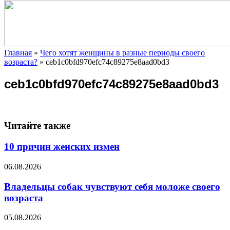
Главная
»
Чего хотят женщины в разные периоды своего
возраста?
»
ceb1c0bfd970efc74c89275e8aad0bd3
ceb1c0bfd970efc74c89275e8aad0bd3
Читайте также
10 причин женских измен
06.08.2026
Владельцы собак чувствуют себя моложе своего
возраста
05.08.2026