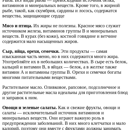
Рыба. Все виды рыбы — превосходный источник белка,
витаминов и минеральных веществ. Кроме того, в жирной
рыбе, такой, как скумбрия, сардины и лосось, содержатся
вещества, защищающие сердце
Мясо и птица.
Их жиры не полезны. Красное мясо служит
источником железа, витаминов группы В и минеральных
веществ. В курах (без кожи), костной говядине и ветчине
содержится мало насыщенных жиров.
Сыр, яйца, орехи, семечки.
Эти продукты — самая
изысканная часть меню, но в них содержится много жира.
Употребляйте их в небольших количествах. В сыре есть белок,
кальций и витамин В, в яйцах — белок, а в желтке также
витамин А и витамины группы В. Орехи и семечки богаты
многими питательными веществами.
Растительное масло. Оливковое, рапсовое, подсолнечное и
другие растительные масла идеальны для приготовления блюд
и заправок к ним.
Овощи и зеленые салаты.
Как и свежие фрукты, овощи и
салаты — исключительный источник витаминов и
минеральных веществ. Они играют важную роль в
предупреждении заболеваний. В них много клетчатки и мало
калорий, поэтому они вместе с фруктами должны занимать