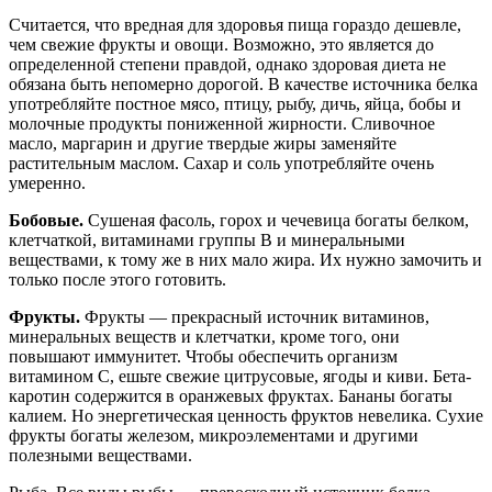
Считается, что вредная для здоровья пища гораздо дешевле,
чем свежие фрукты и овощи. Возможно, это является до
определенной степени правдой, однако здоровая диета не
обязана быть непомерно дорогой. В качестве источника белка
употребляйте постное мясо, птицу, рыбу, дичь, яйца, бобы и
молочные продукты пониженной жирности. Сливочное
масло, маргарин и другие твердые жиры заменяйте
растительным маслом. Сахар и соль употребляйте очень
умеренно.
Бобовые.
Сушеная фасоль, горох и чечевица богаты белком,
клетчаткой, витаминами группы В и минеральными
веществами, к тому же в них мало жира. Их нужно замочить и
только после этого готовить.
Фрукты.
Фрукты — прекрасный источник витаминов,
минеральных веществ и клетчатки, кроме того, они
повышают иммунитет. Чтобы обеспечить организм
витамином С, ешьте свежие цитрусовые, ягоды и киви. Бета-
каротин содержится в оранжевых фруктах. Бананы богаты
калием. Но энергетическая ценность фруктов невелика. Сухие
фрукты богаты железом, микроэлементами и другими
полезными веществами.