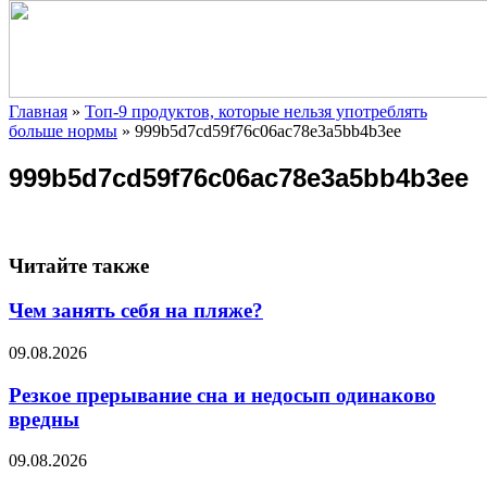
Главная
»
Топ-9 продуктов, которые нельзя употреблять
больше нормы
»
999b5d7cd59f76c06ac78e3a5bb4b3ee
999b5d7cd59f76c06ac78e3a5bb4b3ee
Читайте также
Чем занять себя на пляже?
09.08.2026
Резкое прерывание сна и недосып одинаково
вредны
09.08.2026