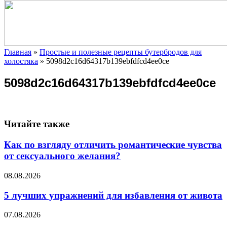
Главная
»
Простые и полезные рецепты бутербродов для
холостяка
»
5098d2c16d64317b139ebfdfcd4ee0ce
5098d2c16d64317b139ebfdfcd4ee0ce
Читайте также
Как по взгляду отличить романтические чувства
от сексуального желания?
08.08.2026
5 лучших упражнений для избавления от живота
07.08.2026