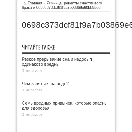
Главная
»
Яичница: рецепты счастливого
брака
»
0698c373dcf81f9a7b03869e60bb95dd
0698c373dcf81f9a7b03869e
ЧИТАЙТЕ ТАКЖЕ
Резкое прерывание сна и недосып
одинаково вредны
09.08.2026
Чем заняться на воде?
08.08.2026
Семь вредных привычек, которые опасны
для здоровья
08.08.2026