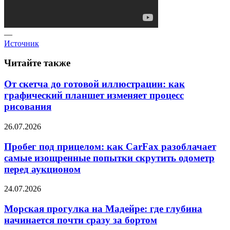
—
Источник
Читайте также
От скетча до готовой иллюстрации: как
графический планшет изменяет процесс
рисования
26.07.2026
Пробег под прицелом: как CarFax разоблачает
самые изощренные попытки скрутить одометр
перед аукционом
24.07.2026
Морская прогулка на Мадейре: где глубина
начинается почти сразу за бортом