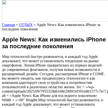
Главная
»
ОТДЫХ
»
Apple News: Как изменились iPhone за
последние поколения
Apple News: Как изменились iPhone
за последние поколения
Мир технологий быстро развивается, и каждый год Apple
доказывает, что может устанавливать тенденции на рынке
смартфонов. Линия iPhone превратилась из первых моделей
до современных флагманов, получая новые возможности и
расширенный дизайн. Сегодня, рассматривая iPhone в COMF,
вы
можете увидеть, как продвинулись технологии и как
компания адаптирует свои устройства к потребностям
пользователей в различных областях жизни. Src = «/wp-
content/uploads/2025/09/7955324bb168e29091bf591d4b1577c7ec7.
alt = «Apple News: Как iPhone для последнего поколения»
Width = «<00" Heigtht.Мир технологий быстро развивается, и
каждый год Apple доказывает, что может устанавливать