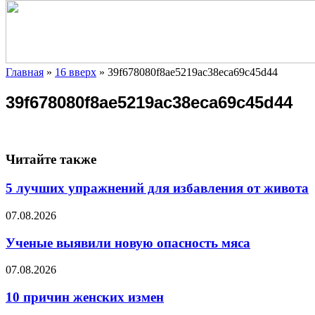
Главная
»
16 вверх
»
39f678080f8ae5219ac38eca69c45d44
39f678080f8ae5219ac38eca69c45d44
Читайте также
5 лучших упражнений для избавления от живота
07.08.2026
Ученые выявили новую опасность мяса
07.08.2026
10 причин женских измен