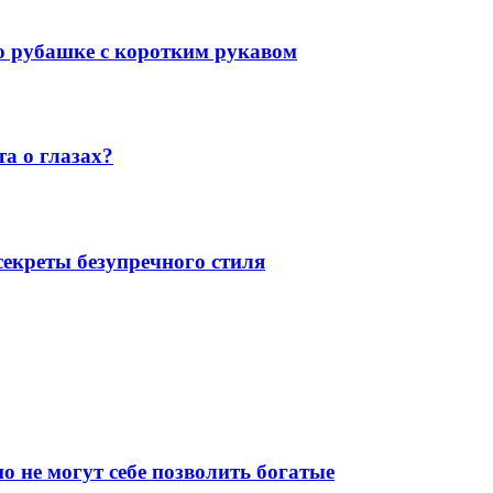
 о рубашке с коротким рукавом
а о глазах?
екреты безупречного стиля
о не могут себе позволить богатые