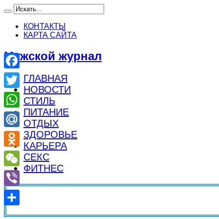
КОНТАКТЫ
КАРТА САЙТА
Мужской журнал
Facebook
ГЛАВНАЯ
НОВОСТИ
Twitter
СТИЛЬ
ПИТАНИЕ
WhatsApp
ОТДЫХ
ЗДОРОВЬЕ
Mail.Ru
КАРЬЕРА
Odnoklassniki
СЕКС
ФИТНЕС
WeChat
Viber
Отправить