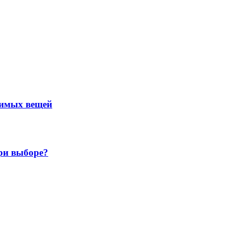
нимых вещей
ри выборе?