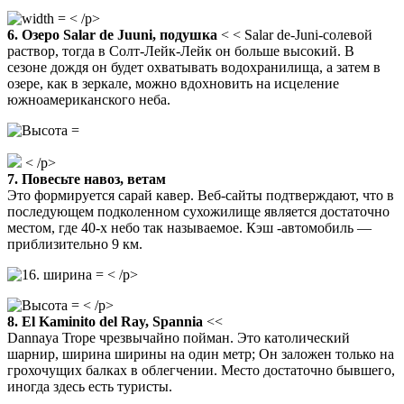
< /p>
6. Озеро Salar de Juuni, подушка
< < Salar de-Juni-солевой
раствор, тогда в Солт-Лейк-Лейк он больше высокий. В
сезоне дождя он будет охватывать водохранилища, а затем в
озере, как в зеркале, можно вдохновить на исцеление
южноамериканского неба.
< /p>
7. Повесьте навоз, ветам
Это формируется сарай кавер. Веб-сайты подтверждают, что в
последующем подколенном сухожилище является достаточно
местом, где 40-х небо так называемое. Кэш -автомобиль —
приблизительно 9 км.
< /p>
< /p>
8. El Kaminito del Ray, Spannia
<<
Dannaya Trope чрезвычайно пойман. Это католический
шарнир, ширина ширины на один метр; Он заложен только на
грохочущих балках в облегчении. Место достаточно бывшего,
иногда здесь есть туристы.