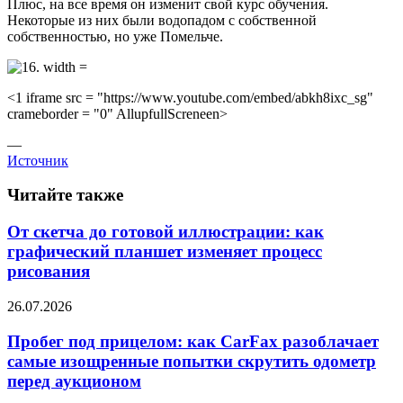
Плюс, на все время он изменит свой курс обучения.
Некоторые из них были водопадом с собственной
собственностью, но уже Помельче.
<1 iframe src = "https://www.youtube.com/embed/abkh8ixc_sg"
crameborder = "0" AllupfullScreneen>
—
Источник
Читайте также
От скетча до готовой иллюстрации: как
графический планшет изменяет процесс
рисования
26.07.2026
Пробег под прицелом: как CarFax разоблачает
самые изощренные попытки скрутить одометр
перед аукционом