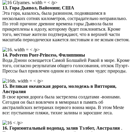
< /p>
13. Гора Дьявол, Вайоминг, США
Эта гора, казалось, была разнином, поднявшимся в
нескольких сотнях километров, сострадательно неправильно.
По этой причине древние времена горы Дьявола были
прикреплены к идолу, которому будет поклоняться. Кроме
того, местные жители подтверждают, что в верхней части
масштаба периодически кажется листовым и не ясным светом.
< /p>
14. Podvrem Puer-Princess, Филиппины
Вода Дэнни освещается Самой Болшайей Ракой в ​​мире. Кроме
того, согласно результатам общего голосования, отскок Пуэрт-
Прессы был привлечен одним из новых семи чудес природы.
< /p>
15. Великая океанская дорога, молодежь в Виттории,
Австралия
В свое время дорога была застрелена солдатами -воинами.
Сегодня он был вовлечен в мемориал в память об
австралийских ветеранах первого воина мира. В этом Meste
все: пустынные пляжи, тихие заливы и заросшие леса.
< /p>
16. Горизонтальный водопад, залив Тэлбот, Австралия
.