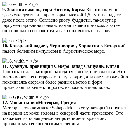
< /p>
9. Золотой камень, гора Читтио, Бирма
Золотой камень
здесь уже девять -на краю горы высокой 1,5 км и не падает
даже после этого. Согласно рвоту, буддисты, такая супер
-аргументированная баланс камня является знаком, а затем
они покрыли его золотом, а сакэ поднялось на пагоду.
< /p>
10. Которский падает, Чернивория, Хорватия
<
Которский
падает большим импульсом в Адриатическое море.
< /p>
11. Хуанлун, провинция Северо-Запад Сычуань, Китай
Покраски виды, которые находятся в дыре, они сдаются. Это
место ворот к его террасам от туфа -арта, а также чрезвычайно
покачиваясь озерами более разных цветов и форм,
прилегающих кешей, порогов, каскадов и водопадов.
< /p>
12. Монастыри «Метеора», Греция
Метеор — это комплекс Sobago Monastyrey, который гоняется
на вершинах кожи головы в северной части греческого. Это
также место, оснащенное непротеиновой красотой,
признанным геологическим явлением.