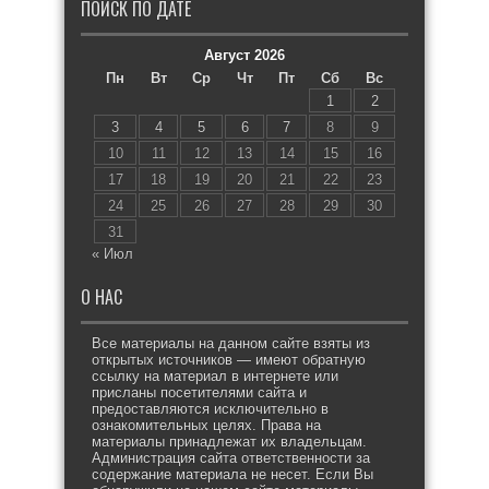
ПОИСК ПО ДАТЕ
Август 2026
Пн
Вт
Ср
Чт
Пт
Сб
Вс
1
2
3
4
5
6
7
8
9
10
11
12
13
14
15
16
17
18
19
20
21
22
23
24
25
26
27
28
29
30
31
« Июл
О НАС
Все материалы на данном сайте взяты из
открытых источников — имеют обратную
ссылку на материал в интернете или
присланы посетителями сайта и
предоставляются исключительно в
ознакомительных целях. Права на
материалы принадлежат их владельцам.
Администрация сайта ответственности за
содержание материала не несет. Если Вы