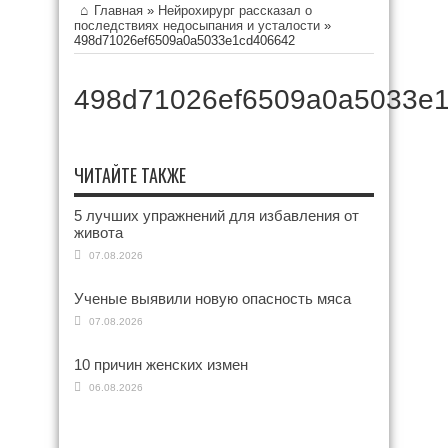
Главная
»
Нейрохирург рассказал о
последствиях недосыпания и усталости
»
498d71026ef6509a0a5033e1cd406642
498d71026ef6509a0a5033e
ЧИТАЙТЕ ТАКЖЕ
5 лучших упражнений для избавления от
живота
07.08.2026
Ученые выявили новую опасность мяса
07.08.2026
10 причин женских измен
06.08.2026