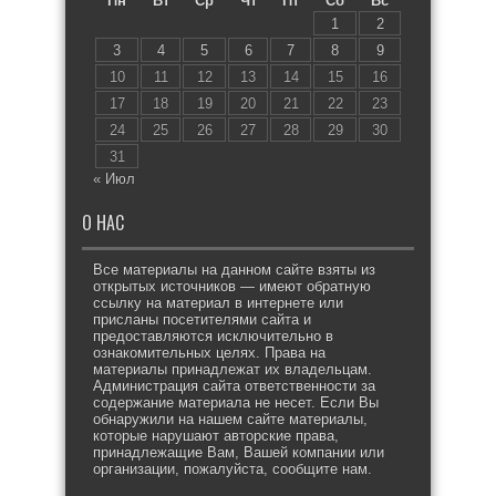
Пн
Вт
Ср
Чт
Пт
Сб
Вс
1
2
3
4
5
6
7
8
9
10
11
12
13
14
15
16
17
18
19
20
21
22
23
24
25
26
27
28
29
30
31
« Июл
О НАС
Все материалы на данном сайте взяты из
открытых источников — имеют обратную
ссылку на материал в интернете или
присланы посетителями сайта и
предоставляются исключительно в
ознакомительных целях. Права на
материалы принадлежат их владельцам.
Администрация сайта ответственности за
содержание материала не несет. Если Вы
обнаружили на нашем сайте материалы,
которые нарушают авторские права,
принадлежащие Вам, Вашей компании или
организации, пожалуйста, сообщите нам.