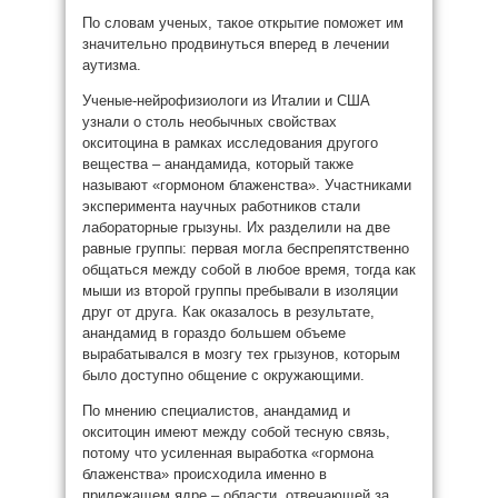
По словам ученых, такое открытие поможет им
значительно продвинуться вперед в лечении
аутизма.
Ученые-нейрофизиологи из Италии и США
узнали о столь необычных свойствах
окситоцина в рамках исследования другого
вещества – анандамида, который также
называют «гормоном блаженства». Участниками
эксперимента научных работников стали
лабораторные грызуны. Их разделили на две
равные группы: первая могла беспрепятственно
общаться между собой в любое время, тогда как
мыши из второй группы пребывали в изоляции
друг от друга. Как оказалось в результате,
анандамид в гораздо большем объеме
вырабатывался в мозгу тех грызунов, которым
было доступно общение с окружающими.
По мнению специалистов, анандамид и
окситоцин имеют между собой тесную связь,
потому что усиленная выработка «гормона
блаженства» происходила именно в
прилежащем ядре – области, отвечающей за