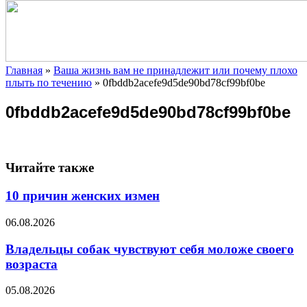
Главная
»
Ваша жизнь вам не принадлежит или почему плохо
плыть по течению
»
0fbddb2acefe9d5de90bd78cf99bf0be
0fbddb2acefe9d5de90bd78cf99bf0be
Читайте также
10 причин женских измен
06.08.2026
Владельцы собак чувствуют себя моложе своего
возраста
05.08.2026