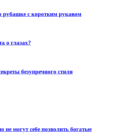
 о рубашке с коротким рукавом
а о глазах?
екреты безупречного стиля
о не могут себе позволить богатые