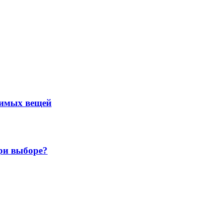
нимых вещей
ри выборе?