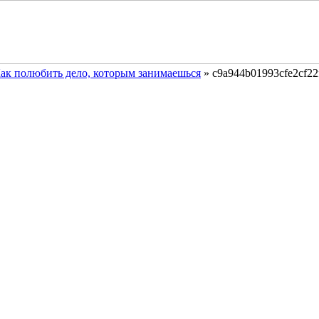
 Как полюбить дело, которым занимаешься
»
c9a944b01993cfe2cf22