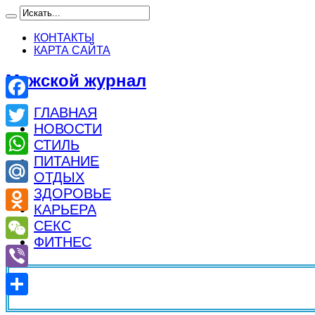
КОНТАКТЫ
КАРТА САЙТА
Мужской журнал
Facebook
ГЛАВНАЯ
НОВОСТИ
Twitter
СТИЛЬ
ПИТАНИЕ
WhatsApp
ОТДЫХ
ЗДОРОВЬЕ
Mail.Ru
КАРЬЕРА
Odnoklassniki
СЕКС
ФИТНЕС
WeChat
Viber
Отправить