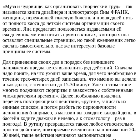
«Муза и чудовище: как организовать творческий труд» – так
называется книга дизайнера и иллюстратора Яны ФРАНК,
женщины, пережившей тяжелую болезнь и прошедшей путь
от полного хаоса до четкой системы организации своего
времени. Яна предлагает пользоваться издаваемыми ей
ежедневниками или писать прямо в книгах, в которых она
оставляет специальные страницы, но такой ежедневник легко
сделать самостоятельно, нас же интересуют базовые
принципы ее системы.
Для приведения своих дел в порядок без излишнего
напряжения предлагается выполнить ряд действий. Сначала
надо понять, на что уходит ваше время, для чего необходимо в
течение трех-четырех дней записывать, что именно вы делали
и как долго, с точностью до 15-30 минут. Уже на этом этапе
многих поджидают сюрпризы и знакомство с собственными
«пожирателями времени». Далее необходимо выделить
перечень повторяющихся действий, «рутин», записать их
единым списком, а потом разбить по периодичности
исполнения (например, в магазин вы заходите каждый день, в
бассейн ходите дважды в неделю, а к стоматологу – раз в
полгода). В рутину превращается также любое относительно
простое действие, повторяемое ежедневно на протяжении 20-
30 дней, такие действия начинают выполняться на