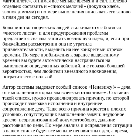
«автопилоте», отнимая все меньше времени и сил. Полезно
отдельно составить и «список мелочей» (покупка хлеба,
звонок друзьям) и по мере выполнения вписывать его заново
в план дел на сегодня.
Большинство творческих людей сталкиваются с боязнью
«чистого листа», и для предупреждения проблемы
предлагается сначала записать возникшую идею, и, если при
ближайшем рассмотрении она не утратила
привлекательности, выделить на нее конкретный отрезок
времени. По мере приближения к заранее выделенному
времени вы будете автоматически настраиваться на
выполнение определенных действий, и с гораздо большей
вероятностью, чем любители внезапного вдохновения,
потратите его с пользой.
Автор системы выделяет особый список «Ненавижу!» – дела,
от выполнения которых мы всячески отлыниваем. Составив
такой список, нужно проанализировать причину, по которой
происходит задержка исполнения и внутреннее
сопротивление делу. Чаще всего причина кроется в плохих
условиях, сопутствующих выполнению задачи: неудобное
кресло, неорганизованный документооборот, дальние
расстояния до цели. По мере анализа и исправления ситуации
в вашем списке будет все меньше ненавистных дел, а время,