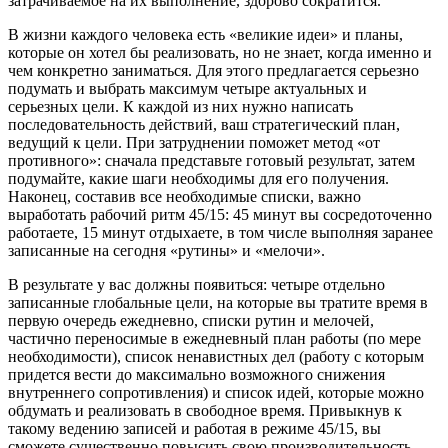
затрачиваемое на их выполнение, здорово сократится.
В жизни каждого человека есть «великие идеи» и планы,
которые он хотел бы реализовать, но не знает, когда именно и
чем конкретно заниматься. Для этого предлагается серьезно
подумать и выбрать максимум четыре актуальных и
серьезных цели. К каждой из них нужно написать
последовательность действий, ваш стратегический план,
ведущий к цели. При затруднении поможет метод «от
противного»: сначала представьте готовый результат, затем
подумайте, какие шаги необходимы для его получения.
Наконец, составив все необходимые списки, важно
выработать рабочий ритм 45/15: 45 минут вы сосредоточенно
работаете, 15 минут отдыхаете, в том числе выполняя заранее
записанные на сегодня «рутины» и «мелочи».
В результате у вас должны появиться: четыре отдельно
записанные глобальные цели, на которые вы тратите время в
первую очередь ежедневно, списки рутин и мелочей,
частично переносимые в ежедневный план работы (по мере
необходимости), список ненавистных дел (работу с которым
придется вести до максимально возможного снижения
внутреннего сопротивления) и список идей, которые можно
обдумать и реализовать в свободное время. Привыкнув к
такому ведению записей и работая в режиме 45/15, вы
сможете существенно повысить свою производительность,