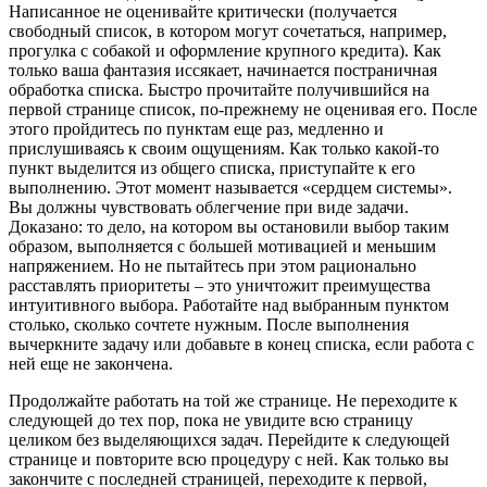
Написанное не оценивайте критически (получается
свободный список, в котором могут сочетаться, например,
прогулка с собакой и оформление крупного кредита). Как
только ваша фантазия иссякает, начинается постраничная
обработка списка. Быстро прочитайте получившийся на
первой странице список, по-прежнему не оценивая его. После
этого пройдитесь по пунктам еще раз, медленно и
прислушиваясь к своим ощущениям. Как только какой-то
пункт выделится из общего списка, приступайте к его
выполнению. Этот момент называется «сердцем системы».
Вы должны чувствовать облегчение при виде задачи.
Доказано: то дело, на котором вы остановили выбор таким
образом, выполняется с большей мотивацией и меньшим
напряжением. Но не пытайтесь при этом рационально
расставлять приоритеты – это уничтожит преимущества
интуитивного выбора. Работайте над выбранным пунктом
столько, сколько сочтете нужным. После выполнения
вычеркните задачу или добавьте в конец списка, если работа с
ней еще не закончена.
Продолжайте работать на той же странице. Не переходите к
следующей до тех пор, пока не увидите всю страницу
целиком без выделяющихся задач. Перейдите к следующей
странице и повторите всю процедуру с ней. Как только вы
закончите с последней страницей, переходите к первой,