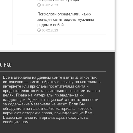
06.02.2023
Психологи определили, каких
женщин хотят видеть мужчины
рядом с собой
06.02.2023
О НАС
Все материалы на данном сайте взяты из открытых
источников — имеют обратную ссылку на материал в
интернете или присланы посетителями сайта и
предоставляются исключительно в ознакомительных
целях. Права на материалы принадлежат их
владельцам. Администрация сайта ответственности
за содержание материала не несет. Если Вы
обнаружили на нашем сайте материалы, которые
нарушают авторские права, принадлежащие Вам,
Вашей компании или организации, пожалуйста,
сообщите нам.