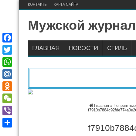
КОНТАКТЫ
КАРТА САЙТА
Мужской журнал
ГЛАВНАЯ
НОВОСТИ
СТИЛЬ
Facebook
Twitter
WhatsApp
Mail.Ru
Odnoklassniki
Главная
»
Неприятные 
WeChat
f7910b7884c92fde774a0e2
Viber
f7910b7884
Отправить