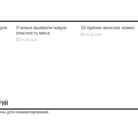
для
Ученые выявили новую
10 причин женских измен
опасность мяса
06.08.2026
07.08.2026
РИЙ
ены
для комментирования