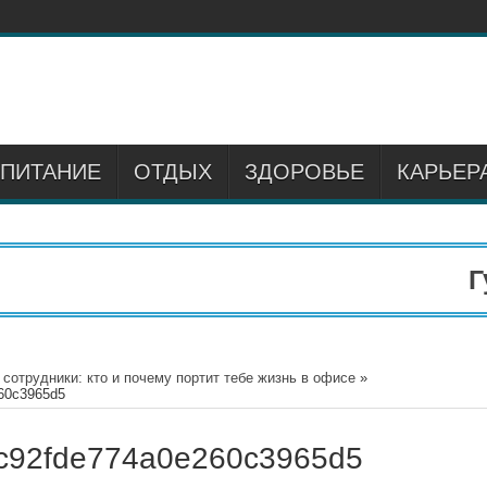
ПИТАНИЕ
ОТДЫХ
ЗДОРОВЬЕ
КАРЬЕР
Гум
сотрудники: кто и почему портит тебе жизнь в офисе
»
60c3965d5
c92fde774a0e260c3965d5