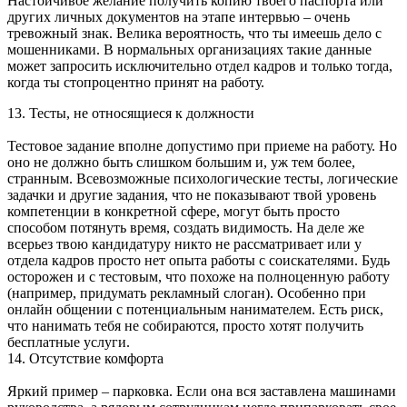
Настойчивое желание получить копию твоего паспорта или
других личных документов на этапе интервью – очень
тревожный знак. Велика вероятность, что ты имеешь дело с
мошенниками. В нормальных организациях такие данные
может запросить исключительно отдел кадров и только тогда,
когда ты стопроцентно принят на работу.
13. Тесты, не относящиеся к должности
Тестовое задание вполне допустимо при приеме на работу. Но
оно не должно быть слишком большим и, уж тем более,
странным. Всевозможные психологические тесты, логические
задачки и другие задания, что не показывают твой уровень
компетенции в конкретной сфере, могут быть просто
способом потянуть время, создать видимость. На деле же
всерьез твою кандидатуру никто не рассматривает или у
отдела кадров просто нет опыта работы с соискателями. Будь
осторожен и с тестовым, что похоже на полноценную работу
(например, придумать рекламный слоган). Особенно при
онлайн общении с потенциальным нанимателем. Есть риск,
что нанимать тебя не собираются, просто хотят получить
бесплатные услуги.
14. Отсутствие комфорта
Яркий пример – парковка. Если она вся заставлена машинами