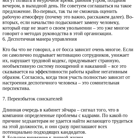
могут позвать в неурочное время: ранним утром, поздним
вечером, в выходной день. Не советуем соглашаться на такое
предложение. Во-первых, так ты не сможешь оценить
рабочую атмосферу (почему это важно, расскажем далее). Во-
вторых, если начальство подыскивает замену человеку,
который еще не знает о своем увольнении – это уже многое
говорит о методах руководства в этой организации.
6. Деспотичная манера управления
Кто бы что не говорил, а от босса зависит очень многое. Если
он самолично подрывает мотивацию сотрудников, унижает
их, нарушает трудовой кодекс, придумывает странную,
необъективную систему поощрений и наказаний – все это
сказывается на эффективности работы крайне негативным
образом. Согласись, когда твоя участь полностью зависит от
настроения деспотичного человека – это сомнительная
перспектива.
7. Переизбыток соискателей
Длинная очередь в кабинет эйчара – сигнал того, что в
компании определенные проблемы с кадрами. По какой-то
причине хедхантерам не удается найти желающего трудиться
на этой должности, и они сразу приглашают всех
потенциально подходящих кандидатов.
8. Большое внимание к личной жизни