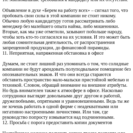
Объявление в духе «Берем на работу всех» – сигнал того, что
пробовать свои силы в этой компании не стоит никому.
Обычно любую кандидатуру готов рассматривать либо
менеджер без малейшего опыта найма, либо мошенники.
Вторые, как мы уже отметили, зазывают побольше народу,
чтобы хоть кто-то согласился на их условия. И это может быть
любая сомнительная деятельность, от распространения
запрещенной продукции, до финансовой пирамиды.
11. Неприятная, напряженная обстановка в офисе
Думаем, не стоит лишний раз упоминать о том, что солидные
компании не будут арендовать полуподвальное помещение без
опознавательных знаков. И что они всегда стараются
обставить пространство мало-мальски пристойной мебелью и
техникой. Словом, обращай внимание на внешние атрибуты.
Но будь внимателен также к атмосфере в офисе. Насколько
сотрудники выглядят довольными друг другом и работой,
дружелюбными, опрятными и уравновешенными. Ведь ты же
не хочешь работать в одной фирме с неадекватными или
негативно настроенными личностями. Или там, где
руководство попросту измывается над подчиненными.
12. Просьба с порога предоставить копии документов