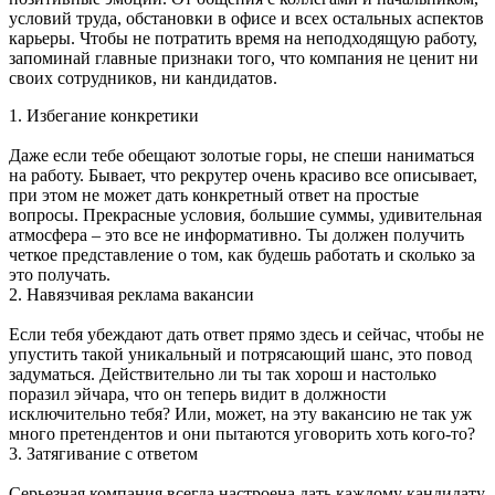
условий труда, обстановки в офисе и всех остальных аспектов
карьеры. Чтобы не потратить время на неподходящую работу,
запоминай главные признаки того, что компания не ценит ни
своих сотрудников, ни кандидатов.
1. Избегание конкретики
Даже если тебе обещают золотые горы, не спеши наниматься
на работу. Бывает, что рекрутер очень красиво все описывает,
при этом не может дать конкретный ответ на простые
вопросы. Прекрасные условия, большие суммы, удивительная
атмосфера – это все не информативно. Ты должен получить
четкое представление о том, как будешь работать и сколько за
это получать.
2. Навязчивая реклама вакансии
Если тебя убеждают дать ответ прямо здесь и сейчас, чтобы не
упустить такой уникальный и потрясающий шанс, это повод
задуматься. Действительно ли ты так хорош и настолько
поразил эйчара, что он теперь видит в должности
исключительно тебя? Или, может, на эту вакансию не так уж
много претендентов и они пытаются уговорить хоть кого-то?
3. Затягивание с ответом
Серьезная компания всегда настроена дать каждому кандидату