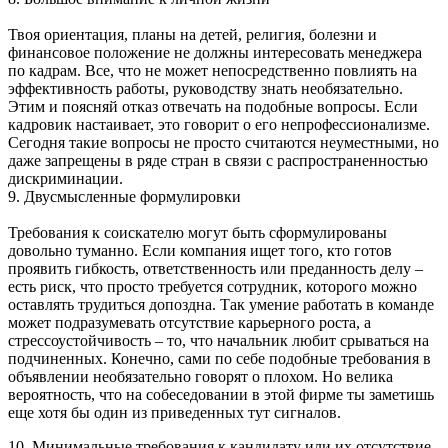
Твоя ориентация, планы на детей, религия, болезни и
финансовое положение не должны интересовать менеджера
по кадрам. Все, что не может непосредственно повлиять на
эффективность работы, руководству знать необязательно.
Этим и поясняй отказ отвечать на подобные вопросы. Если
кадровик настаивает, это говорит о его непрофессионализме.
Сегодня такие вопросы не просто считаются неуместными, но
даже запрещены в ряде стран в связи с распространенностью
дискриминации.
9. Двусмысленные формулировки
Требования к соискателю могут быть сформулированы
довольно туманно. Если компания ищет того, кто готов
проявить гибкость, ответственность или преданность делу –
есть риск, что просто требуется сотрудник, которого можно
оставлять трудиться допоздна. Так умение работать в команде
может подразумевать отсутствие карьерного роста, а
стрессоустойчивость – то, что начальник любит срываться на
подчиненных. Конечно, сами по себе подобные требования в
объявлении необязательно говорят о плохом. Но велика
вероятность, что на собеседовании в этой фирме ты заметишь
еще хотя бы один из приведенных тут сигналов.
10. Минимальные требования к кандидату или их отсутствие