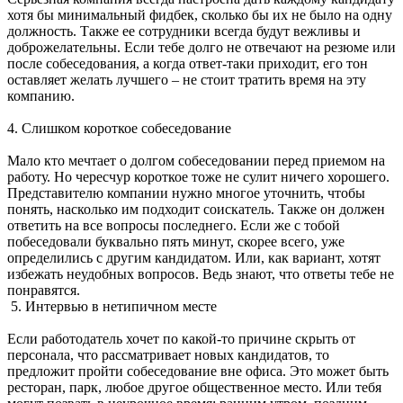
хотя бы минимальный фидбек, сколько бы их не было на одну
должность. Также ее сотрудники всегда будут вежливы и
доброжелательны. Если тебе долго не отвечают на резюме или
после собеседования, а когда ответ-таки приходит, его тон
оставляет желать лучшего – не стоит тратить время на эту
компанию.
4. Слишком короткое собеседование
Мало кто мечтает о долгом собеседовании перед приемом на
работу. Но чересчур короткое тоже не сулит ничего хорошего.
Представителю компании нужно многое уточнить, чтобы
понять, насколько им подходит соискатель. Также он должен
ответить на все вопросы последнего. Если же с тобой
побеседовали буквально пять минут, скорее всего, уже
определились с другим кандидатом. Или, как вариант, хотят
избежать неудобных вопросов. Ведь знают, что ответы тебе не
понравятся.
5. Интервью в нетипичном месте
Если работодатель хочет по какой-то причине скрыть от
персонала, что рассматривает новых кандидатов, то
предложит пройти собеседование вне офиса. Это может быть
ресторан, парк, любое другое общественное место. Или тебя