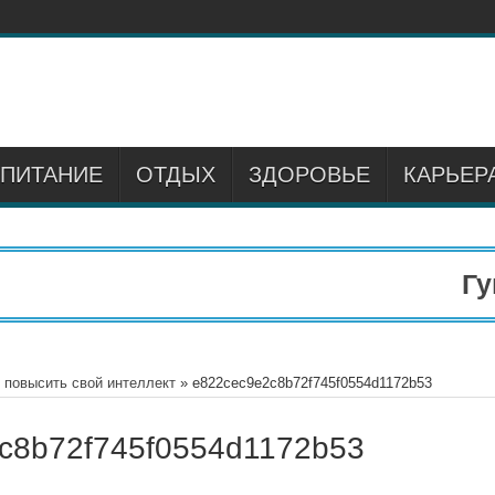
ПИТАНИЕ
ОТДЫХ
ЗДОРОВЬЕ
КАРЬЕР
Гума
 повысить свой интеллект
»
e822cec9e2c8b72f745f0554d1172b53
c8b72f745f0554d1172b53