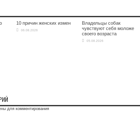
ю
10 причин женских измен
Владельцы собак
чувствуют себя моложе
06.08.2026
своего возраста
05.08.2026
РИЙ
ены
для комментирования