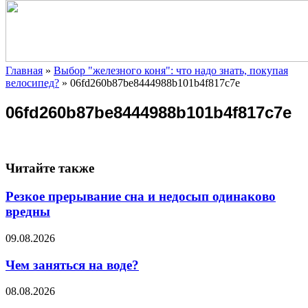
Главная
»
Выбор "железного коня": что надо знать, покупая
велосипед?
»
06fd260b87be8444988b101b4f817c7e
06fd260b87be8444988b101b4f817c7e
Читайте также
Резкое прерывание сна и недосып одинаково
вредны
09.08.2026
Чем заняться на воде?
08.08.2026