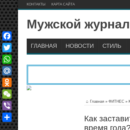
КОНТАКТЫ
КАРТА САЙТА
Мужской журнал
ГЛАВНАЯ
НОВОСТИ
СТИЛЬ
Facebook
Twitter
WhatsApp
Mail.Ru
Odnoklassniki
Главная
»
ФИТНЕС
»
WeChat
Viber
Как застави
время года
Отправить