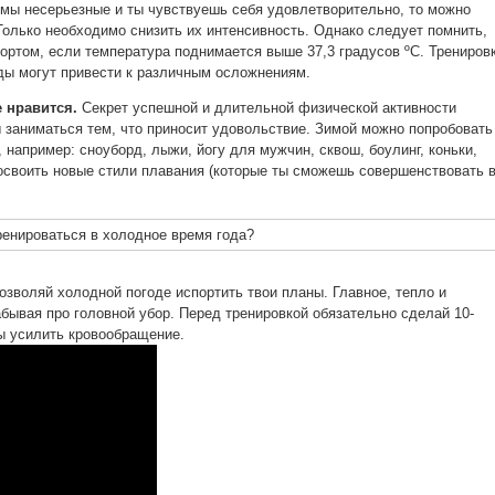
омы несерьезные и ты чувствуешь себя удовлетворительно, то можно
Только необходимо снизить их интенсивность. Однако следует помнить,
портом, если температура поднимается выше 37,3 градусов ºC. Трениров
ды могут привести к различным осложнениям.
е нравится.
Секрет успешной и длительной физической активности
ы заниматься тем, что приносит удовольствие. Зимой можно попробовать
, например: сноуборд, лыжи, йогу для мужчин, сквош, боулинг, коньки,
освоить новые стили плавания (которые ты сможешь совершенствовать 
озволяй холодной погоде испортить твои планы. Главное, тепло и
абывая про головной убор. Перед тренировкой обязательно сделай 10-
ы усилить кровообращение.