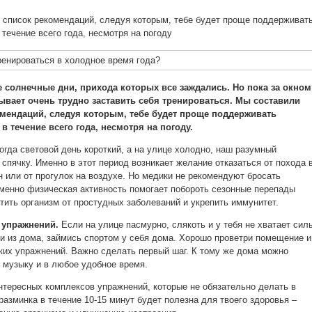
список рекомендаций, следуя которым, тебе будет проще поддерживат
течение всего года, несмотря на погоду
е солнечные дни, прихода которых все заждались. Н
о пока за окном
ывает очень трудно заставить себя тренироваться. Мы составили
мендаций, следуя которым, тебе будет проще поддерживать
в течение всего года, несмотря на погоду.
огда световой день короткий, а на улице холодно, наш разумный
 спячку. Именно в этот период возникает желание отказаться от похода 
н или от прогулок на воздухе. Но медики не рекомендуют бросать
именно физическая активность помогает побороть сезонные перепады
тить организм от простудных заболеваний и укрепить иммунитет.
 упражнений.
Если на улице пасмурно, слякоть и у тебя не хватает сил
ти из дома, займись спортом у себя дома. Хорошо проветри помещение и
ких упражнений. Важно сделать первый шаг. К тому же дома можно
музыку и в любое удобное время.
тересных комплексов упражнений, которые не обязательно делать в
азминка в течение 10-15 минут будет полезна для твоего здоровья –