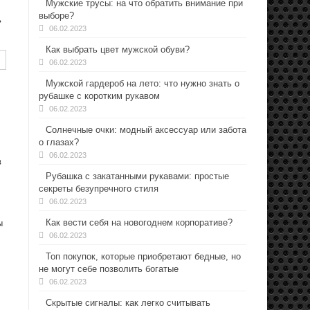
Мужские трусы: на что обратить внимание при
выборе?
ь
06.02.2023
Как выбрать цвет мужской обуви?
06.02.2023
Мужской гардероб на лето: что нужно знать о
рубашке с коротким рукавом
06.02.2023
Солнечные очки: модный аксессуар или забота
о глазах?
06.02.2023
в
Рубашка с закатанными рукавами: простые
секреты безупречного стиля
06.02.2023
Как вести себя на новогоднем корпоративе?
ы
06.02.2023
Топ покупок, которые приобретают бедные, но
не могут себе позволить богатые
06.02.2023
Скрытые сигналы: как легко считывать