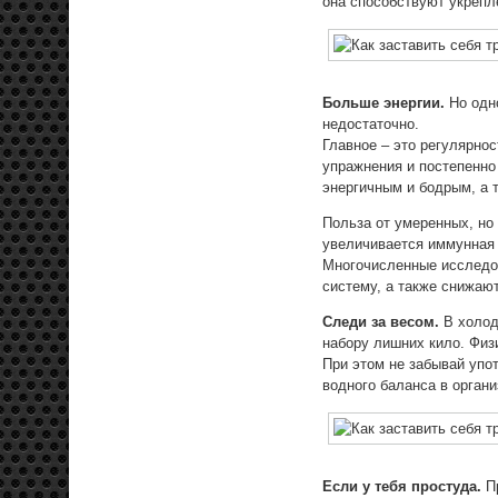
она способствуют укрепл
Больше энергии.
Но одн
недостаточно.
Главное – это регулярно
упражнения и постепенно
энергичным и бодрым, а т
Польза от умеренных, но
увеличивается иммунная 
Многочисленные исследо
систему, а также снижаю
Следи за весом.
В холод
набору лишних кило. Физ
При этом не забывай упо
водного баланса в органи
Если у тебя простуда.
П