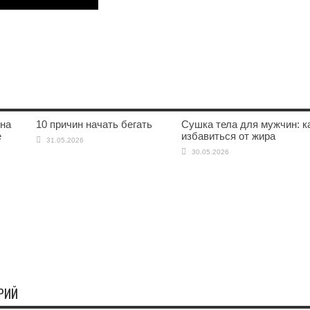
 на
10 причин начать бегать
Сушка тела для мужчин: к
е
избавиться от жира
31.05.2026
30.05.2026
РИЙ