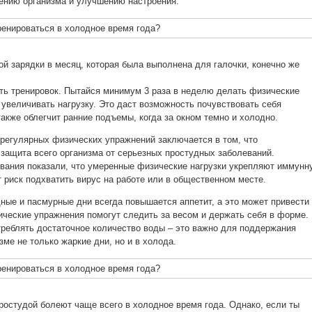
ению организма и улучшению настроения.
ой зарядки в месяц, которая была выполнена для галочки, конечно же
сть тренировок. Пытайся минимум 3 раза в неделю делать физические
 увеличивать нагрузку. Это даст возможность почувствовать себя
акже облегчит ранние подъемы, когда за окном темно и холодно.
 регулярных физических упражнений заключается в том, что
защита всего организма от серьезных простудных заболеваний.
вания показали, что умеренные физические нагрузки укрепляют иммунн
т риск подхватить вирус на работе или в общественном месте.
ные и пасмурные дни всегда повышается аппетит, а это может привести 
ические упражнения помогут следить за весом и держать себя в форме.
треблять достаточное количество воды – это важно для поддержания
зме не только жаркие дни, но и в холода.
ростудой болеют чаще всего в холодное время года. Однако, если ты