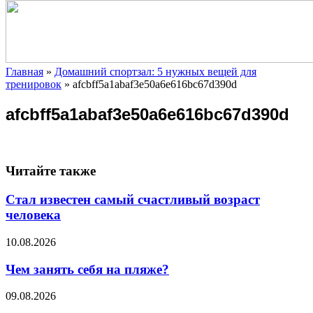
Главная
»
Домашний спортзал: 5 нужных вещей для
тренировок
»
afcbff5a1abaf3e50a6e616bc67d390d
afcbff5a1abaf3e50a6e616bc67d390d
Читайте также
Стал известен самый счастливый возраст
человека
10.08.2026
Чем занять себя на пляже?
09.08.2026