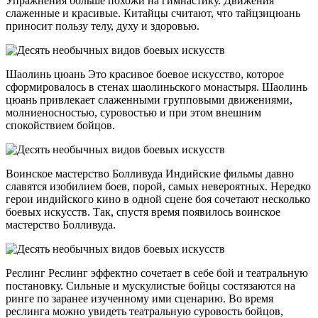
Упражнения больше похожи на гимнастику. Движения
слаженные и красивые. Китайцы считают, что тайцзицюань
приносит пользу телу, духу и здоровью.
Шаолинь цюань Это красивое боевое искусство, которое
сформировалось в стенах шаолиньского монастыря. Шаолинь
цюань привлекает слаженными групповыми движениями,
молниеносностью, суровостью и при этом внешним
спокойствием бойцов.
Воинское мастерство Болливуда Индийские фильмы давно
славятся изобилием боев, порой, самых невероятных. Нередко
герои индийского кино в одной сцене боя сочетают несколько
боевых искусств. Так, спустя время появилось воинское
мастерство Болливуда.
Реслинг Реслинг эффектно сочетает в себе бой и театральную
постановку. Сильные и мускулистые бойцы состязаются на
ринге по заранее изученному ими сценарию. Во время
реслинга можно увидеть театральную суровость бойцов,