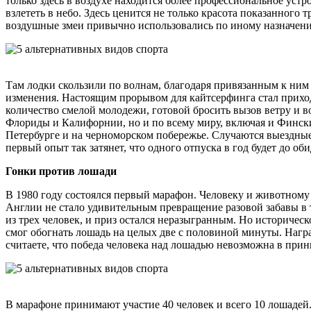
только здесь в воздухе находится более профессиональное устр
взлететь в небо. Здесь ценится не только красота показанног
воздушные змеи привычно использовались по иному назначению.
Там лодки скользили по волнам, благодаря привязанным к ним 
изменения. Настоящим прорывом для кайтсерфинга стал приход
количество смелой молодежи, готовой бросить вызов ветру и в
Флориды и Калифорнии, но и по всему миру, включая и Фински
Петербурге и на черноморском побережье. Случаются выездные
первый опыт так затянет, что одного отпуска в год будет до об
Гонки против лошади
В 1980 году состоялся первый марафон. Человеку и животному
Англии не стало удивительным превращение разовой забавы в т
из трех человек, и приз остался неразыгранным. Но историчес
смог обогнать лошадь на целых две с половиной минуты. Нагр
считаете, что победа человека над лошадью невозможна в прин
В марафоне принимают участие 40 человек и всего 10 лошадей