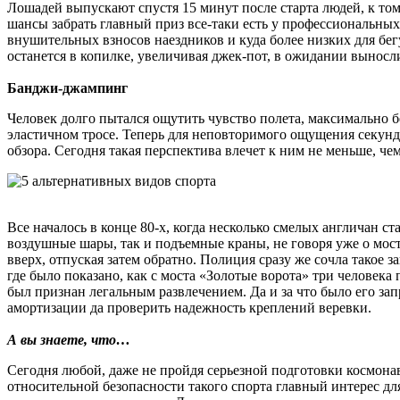
Лошадей выпускают спустя 15 минут после старта людей, к то
шансы забрать главный приз все-таки есть у профессиональны
внушительных взносов наездников и куда более низких для бег
останется в копилке, увеличивая джек-пот, в ожидании выносл
Банджи-джампинг
Человек долго пытался ощутить чувство полета, максимально 
эластичном тросе. Теперь для неповторимого ощущения секунд
обзора. Сегодня такая перспектива влечет к ним не меньше, че
Все началось в конце 80-х, когда несколько смелых англичан 
воздушные шары, так и подъемные краны, не говоря уже о мост
вверх, отпуская затем обратно. Полиция сразу же сочла такое 
где было показано, как с моста «Золотые ворота» три человека
был признан легальным развлечением. Да и за что было его за
амортизации да проверить надежность креплений веревки.
А вы знаете, что…
Сегодня любой, даже не пройдя серьезной подготовки космонавт
относительной безопасности такого спорта главный интерес дл