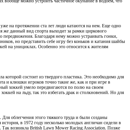
ках вообще можно устроить частичное окунание в водоем, что
 уже на протяжении ста лет люди катаются на нем. Еще одно
я же данный вид спорта выходит за рамки циркового
во передвижения. Благодаря нему можно устраивать гонки,
ников, но представить себе игру без коньков и катания шайбы
ккей на унициклах. Особенно это относится к жителям
а которой состоит из твердого пластика. Это необходимо для
ота и клюшки игроков точно такие же, как и при игре в
сный хоккей умело передвигаются по полю на своем
хоккей на льду, так это избегать драк и столкновений. Но для
. Для облегчения этого тяжкого труда и были созданы
история, в 1972 году несколько молодых англичан сидели в
 Так возникла British Lawn Mower Racing Association. Позже