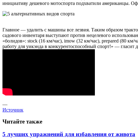
инициативу дешевого мотоспорта подхватили американцы. Офиц
Главное — удалить с машины все лезвия. Таким образом трактор
садового инвентаря выступают против нецелевого использован
«болидов»: stock (16 км/час), imow (32 км/час), prepared (80 к
работу для уикэнда в конкурентоспособный спорт!» — гласит 
—
Источник
Читайте также
5 лучших упражнений для избавления от живота