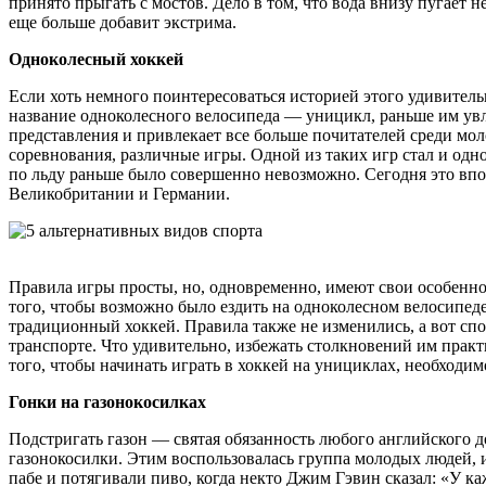
принято прыгать с мостов. Дело в том, что вода внизу пугает 
еще больше добавит экстрима.
Одноколесный хоккей
Если хоть немного поинтересоваться историей этого удивитель
название одноколесного велосипеда — уницикл, раньше им увл
представления и привлекает все больше почитателей среди мо
соревнования, различные игры. Одной из таких игр стал и одно
по льду раньше было совершенно невозможно. Сегодня это впол
Великобритании и Германии.
Правила игры просты, но, одновременно, имеют свои особеннос
того, чтобы возможно было ездить на одноколесном велосипеде,
традиционный хоккей. Правила также не изменились, а вот сп
транспорте. Что удивительно, избежать столкновений им практич
того, чтобы начинать играть в хоккей на унициклах, необходим
Гонки на газонокосилках
Подстригать газон — святая обязанность любого английского д
газонокосилки. Этим воспользовалась группа молодых людей, и
пабе и потягивали пиво, когда некто Джим Гэвин сказал: «У каж