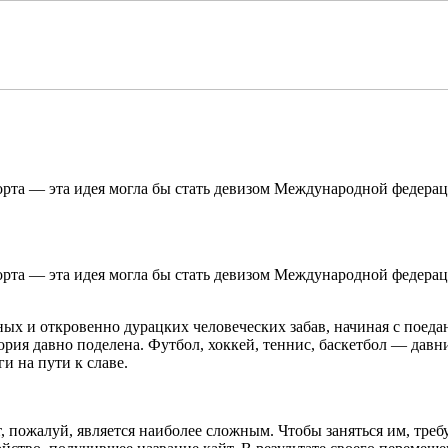
порта —
эта идея могла бы стать девизом Международной федерац
порта —
эта идея могла бы стать девизом Международной федерац
ых и откровенно дурацких человеческих забав, начиная с поедан
тория давно поделена. Футбол, хоккей, теннис, баскетбол — дав
 на пути к славе.
т, пожалуй, является наиболее сложным. Чтобы заняться им, треб