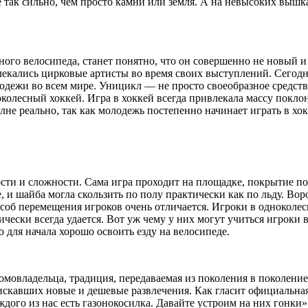
не так сильно, чем просто камни или земля. А на невысоких выш
ного велосипеда, станет понятно, что он совершенно не новый и
екались цирковые артисты во время своих выступлений. Сегодн
лодежи во всем мире. Уницикл — не просто своеобразное средст
колесный хоккей. Игра в хоккей всегда привлекала массу поклон
не реально, так как молодежь постепенно начинает играть в хо
ти и сложности. Сама игра проходит на площадке, покрытие пол
 и шайба могла скользить по полу практически как по льду. Вор
особ перемещения игроков очень отличается. Игроки в одноколе
ески всегда удается. Вот уж чему у них могут учиться игроки в 
о для начала хорошо освоить езду на велосипеде.
омовладельца, традиция, передаваемая из поколения в поколение
скавших новые и дешевые развлечения. Как гласит официальная 
дого из нас есть газонокосилка. Давайте устроим на них гонки».