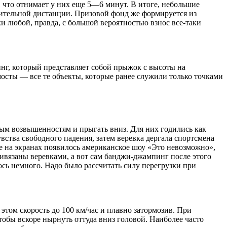
 что отнимает у них еще 5—6 минут. В итоге, небольшие
лительной дистанции. Призовой фонд же формируется из
ки любой, правда, с большой вероятностью взнос все-таки
инг, который представляет собой прыжок с высоты на
осты — все те объекты, которые ранее служили только точками
ным возвышенностям и прыгать вниз. Для них годились как
вства свободного падения, затем веревка дергала спортсмена
оре на экранах появилось американское шоу «Это невозможно»,
ривязаны веревками, а вот сам банджи-джампинг после этого
ось немного. Надо было рассчитать силу перегрузки при
этом скорость до 100 км/час и плавно затормозив. При
тобы вскоре нырнуть оттуда вниз головой. Наиболее часто