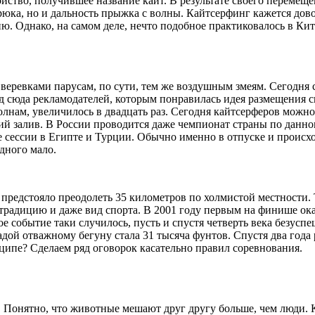
ойство, получившее название кайт. В результате своего перемеще
о трюка, но и дальность прыжка с волны. Кайтсерфинг кажется д
 Однако, на самом деле, нечто подобное практиковалось в Китае
веревками парусам, по сути, тем же воздушным змеям. Сегодня 
 сюда рекламодателей, которым понравилась идея размещения св
олнам, увеличилось в двадцать раз. Сегодня кайтсерферов можно
й залив. В России проводится даже чемпионат страны по данном
 сессии в Египте и Турции. Обычно именно в отпуске и происхо
идного мало.
 предстояло преодолеть 35 километров по холмистой местности.
радицию и даже вид спорта. В 2001 году первым на финише оказ
кое событие таки случилось, пусть и спустя четверть века без
адой отважному бегуну стала 31 тысяча фунтов. Спустя два год
ципе? Сделаем ряд оговорок касательно правил соревнования.
. Понятно, что животные мешают друг другу больше, чем люди. 