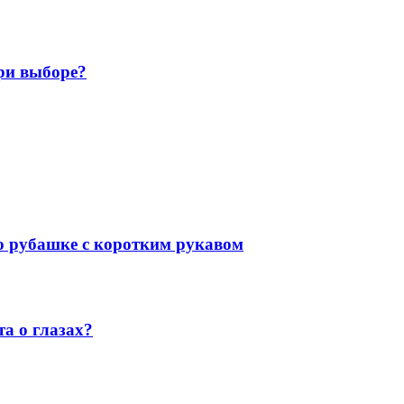
ри выборе?
 о рубашке с коротким рукавом
а о глазах?