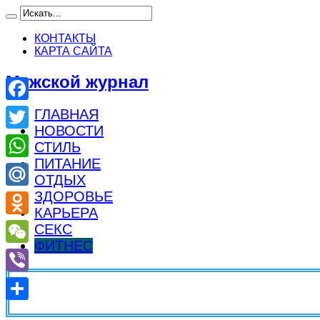
КОНТАКТЫ
КАРТА САЙТА
Мужской журнал
Facebook
ГЛАВНАЯ
НОВОСТИ
Twitter
СТИЛЬ
ПИТАНИЕ
WhatsApp
ОТДЫХ
ЗДОРОВЬЕ
Mail.Ru
КАРЬЕРА
Odnoklassniki
СЕКС
ФИТНЕС
WeChat
Viber
Отправить