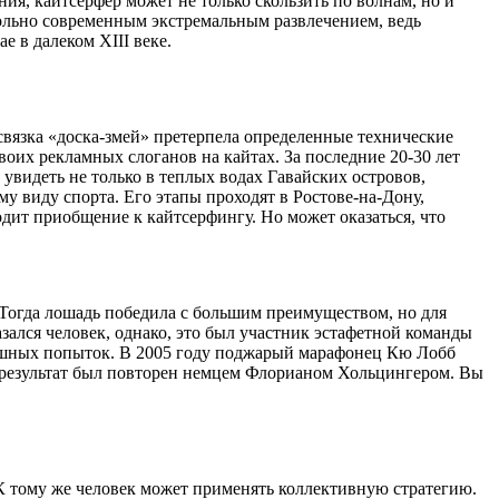
ния, кайтсерфер может не только скользить по волнам, но и
овольно современным экстремальным развлечением, ведь
 в далеком XIII веке.
связка «доска-змей» претерпела определенные технические
оих рекламных слоганов на кайтах. За последние 20-30 лет
 увидеть не только в теплых водах Гавайских островов,
у виду спорта. Его этапы проходят в Ростове-на-Дону,
дит приобщение к кайтсерфингу. Но может оказаться, что
 Тогда лошадь победила с большим преимуществом, но для
ался человек, однако, это был участник эстафетной команды
успешных попыток. В 2005 году поджарый марафонец Кю Лобб
а результат был повторен немцем Флорианом Хольцингером. Вы
К тому же человек может применять коллективную стратегию.