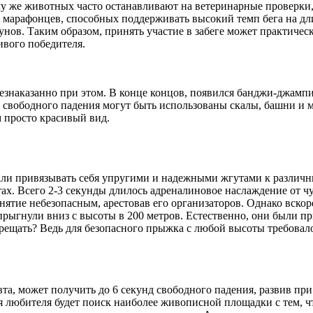
му же животных часто останавливают на ветеринарные проверки,
х марафонцев, способных поддерживать высокий темп бега на д
унов. Таким образом, принять участие в забеге может практичес
ивого победителя.
безнаказанно при этом. В конце концов, появился банджи-джамп
 свободного падения могут быть использованы скалы, башни и м
м просто красивый вид.
стали привязывать себя упругими и надежными жгутами к различ
ах. Всего 2-3 секунды длилось адреналиновое наслаждение от чу
занятие небезопасным, арестовав его организаторов. Однако вск
 прыгнули вниз с высоты в 200 метров. Естественно, они были п
прещать? Ведь для безопасного прыжка с любой высоты требовал
а, может получить до 6 секунд свободного падения, развив при 
я любителя будет поиск наиболее живописной площадки с тем, ч