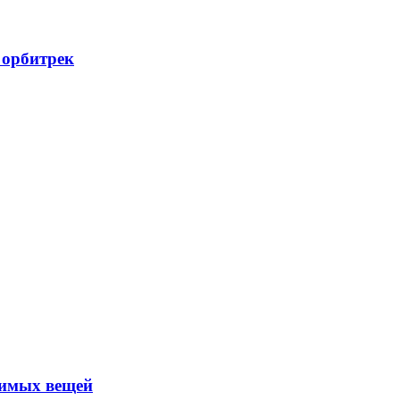
 орбитрек
нимых вещей