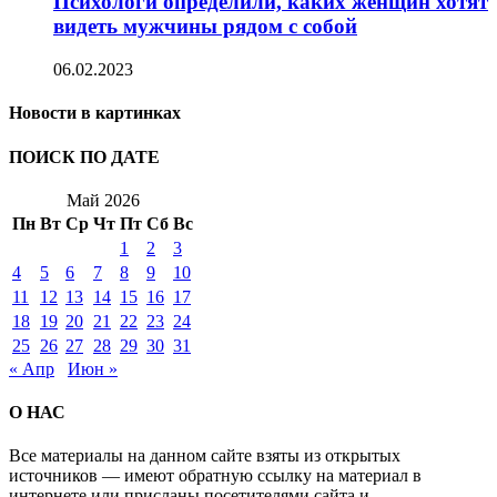
Психологи определили, каких женщин хотят
видеть мужчины рядом с собой
06.02.2023
Новости в картинках
ПОИСК ПО ДАТЕ
Май 2026
Пн
Вт
Ср
Чт
Пт
Сб
Вс
1
2
3
4
5
6
7
8
9
10
11
12
13
14
15
16
17
18
19
20
21
22
23
24
25
26
27
28
29
30
31
« Апр
Июн »
О НАС
Все материалы на данном сайте взяты из открытых
источников — имеют обратную ссылку на материал в
интернете или присланы посетителями сайта и